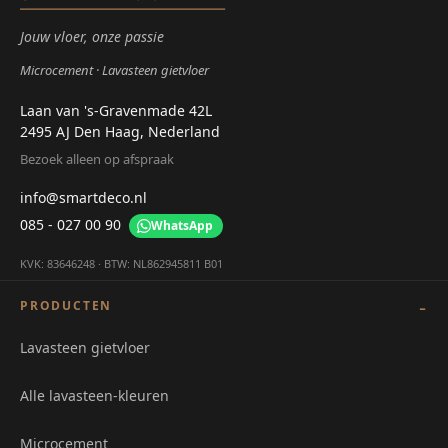
Jouw vloer, onze passie
Microcement
Lavasteen gietvloer
Laan van 's-Gravenmade 42L
2495 AJ Den Haag, Nederland
Bezoek alleen op afspraak
info@smartdeco.nl
085 - 027 00 90
WhatsApp
KVK: 83646248 · BTW: NL862945811 B01
PRODUCTEN
Lavasteen gietvloer
Alle lavasteen-kleuren
Microcement