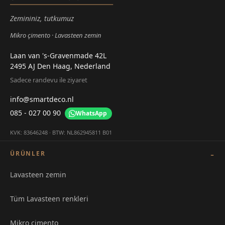
Zemininiz, tutkumuz
Mikro çimento
Lavasteen zemin
Laan van 's-Gravenmade 42L
2495 AJ Den Haag, Nederland
Sadece randevu ile ziyaret
info@smartdeco.nl
085 - 027 00 90
WhatsApp
KVK: 83646248 · BTW: NL862945811 B01
ÜRÜNLER
Lavasteen zemin
Tüm Lavasteen renkleri
Mikro çimento