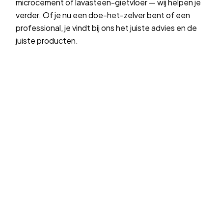
microcement of lavasteen-gietvloer — wij helpen je
verder. Of je nu een doe-het-zelver bent of een
professional, je vindt bij ons het juiste advies en de
juiste producten.
Begin met je
kleur
, in
jouw licht.
Vraag kleurstalen aan
Liever persoonlijk advies?