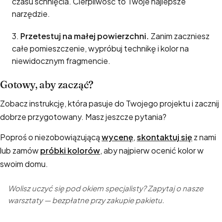
czasu schnięcia. Cierpliwość to Twoje najlepsze
narzędzie.
Przetestuj na małej powierzchni.
Zanim zaczniesz
całe pomieszczenie, wypróbuj technikę i kolor na
niewidocznym fragmencie.
Gotowy, aby zacząć?
Zobacz instrukcję, która pasuje do Twojego projektu i zacznij
dobrze przygotowany. Masz jeszcze pytania?
Poproś o niezobowiązującą
wycenę
,
skontaktuj się
z nami
lub zamów
próbki kolorów
, aby najpierw ocenić kolor w
swoim domu.
Wolisz uczyć się pod okiem specjalisty? Zapytaj o nasze
warsztaty — bezpłatne przy zakupie pakietu.