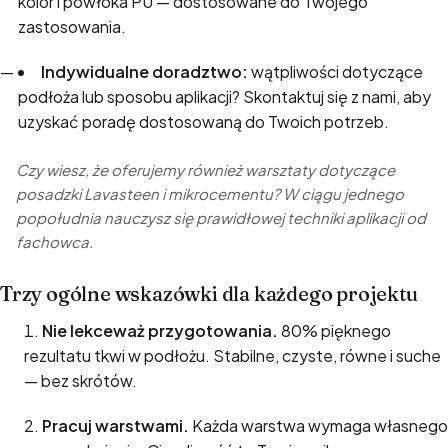
kolor i powłoka PU — dostosowane do Twojego
zastosowania.
Indywidualne doradztwo:
wątpliwości dotyczące
podłoża lub sposobu aplikacji?
Skontaktuj się
z nami, aby
uzyskać poradę dostosowaną do Twoich potrzeb.
Czy wiesz, że oferujemy również warsztaty dotyczące
posadzki Lavasteen i mikrocementu? W ciągu jednego
popołudnia nauczysz się prawidłowej techniki aplikacji od
fachowca.
Trzy ogólne wskazówki dla każdego projektu
Nie lekceważ przygotowania.
80% pięknego
rezultatu tkwi w podłożu. Stabilne, czyste, równe i suche
— bez skrótów.
Pracuj warstwami.
Każda warstwa wymaga własnego