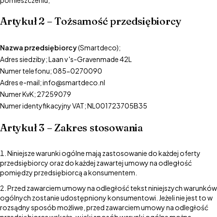
pomieszczeniu;
Artykuł 2 – Tożsamość przedsiębiorcy
Nazwa przedsiębiorcy
(Smartdeco);
Adres siedziby; Laan v 's-Gravenmade 42L
Numer telefonu; 085-0270090
Adres e-mail; info@smartdeco.nl
Numer KvK; 27259079
Numer identyfikacyjny VAT; NL001723705B35
Artykuł 3 – Zakres stosowania
Niniejsze warunki ogólne mają zastosowanie do każdej oferty
przedsiębiorcy oraz do każdej zawartej umowy na odległość
pomiędzy przedsiębiorcą a konsumentem.
Przed zawarciem umowy na odległość tekst niniejszych warunków
ogólnych zostanie udostępniony konsumentowi. Jeżeli nie jest to w
rozsądny sposób możliwe, przed zawarciem umowy na odległość