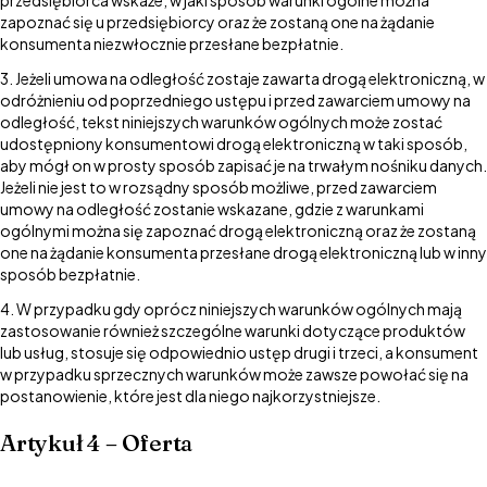
przedsiębiorca wskaże, w jaki sposób warunki ogólne można
zapoznać się u przedsiębiorcy oraz że zostaną one na żądanie
konsumenta niezwłocznie przesłane bezpłatnie.
Jeżeli umowa na odległość zostaje zawarta drogą elektroniczną, w
odróżnieniu od poprzedniego ustępu i przed zawarciem umowy na
odległość, tekst niniejszych warunków ogólnych może zostać
udostępniony konsumentowi drogą elektroniczną w taki sposób,
aby mógł on w prosty sposób zapisać je na trwałym nośniku danych.
Jeżeli nie jest to w rozsądny sposób możliwe, przed zawarciem
umowy na odległość zostanie wskazane, gdzie z warunkami
ogólnymi można się zapoznać drogą elektroniczną oraz że zostaną
one na żądanie konsumenta przesłane drogą elektroniczną lub w inny
sposób bezpłatnie.
W przypadku gdy oprócz niniejszych warunków ogólnych mają
zastosowanie również szczególne warunki dotyczące produktów
lub usług, stosuje się odpowiednio ustęp drugi i trzeci, a konsument
w przypadku sprzecznych warunków może zawsze powołać się na
postanowienie, które jest dla niego najkorzystniejsze.
Artykuł 4 – Oferta