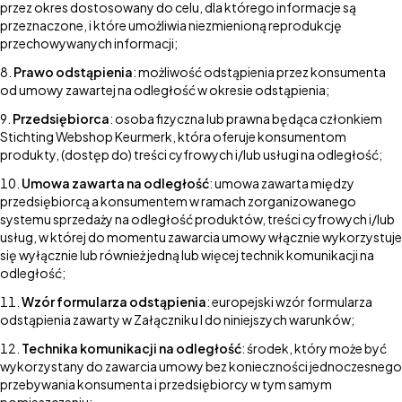
przez okres dostosowany do celu, dla którego informacje są
przeznaczone, i które umożliwia niezmienioną reprodukcję
przechowywanych informacji;
Prawo odstąpienia
: możliwość odstąpienia przez konsumenta
od umowy zawartej na odległość w okresie odstąpienia;
Przedsiębiorca
: osoba fizyczna lub prawna będąca członkiem
Stichting Webshop Keurmerk, która oferuje konsumentom
produkty, (dostęp do) treści cyfrowych i/lub usługi na odległość;
Umowa zawarta na odległość
: umowa zawarta między
przedsiębiorcą a konsumentem w ramach zorganizowanego
systemu sprzedaży na odległość produktów, treści cyfrowych i/lub
usług, w której do momentu zawarcia umowy włącznie wykorzystuje
się wyłącznie lub również jedną lub więcej technik komunikacji na
odległość;
Wzór formularza odstąpienia
: europejski wzór formularza
odstąpienia zawarty w Załączniku I do niniejszych warunków;
Technika komunikacji na odległość
: środek, który może być
wykorzystany do zawarcia umowy bez konieczności jednoczesnego
przebywania konsumenta i przedsiębiorcy w tym samym