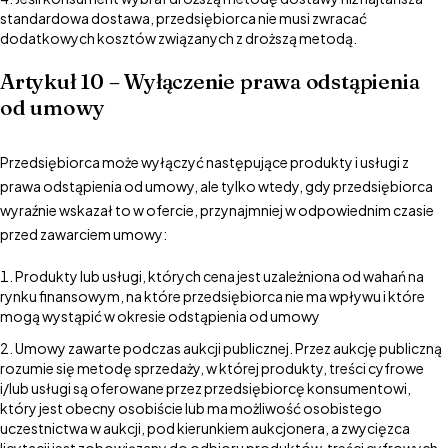
standardowa dostawa, przedsiębiorca nie musi zwracać
dodatkowych kosztów związanych z droższą metodą.
Artykuł 10 – Wyłączenie prawa odstąpienia
od umowy
Przedsiębiorca może wyłączyć następujące produkty i usługi z
prawa odstąpienia od umowy, ale tylko wtedy, gdy przedsiębiorca
wyraźnie wskazał to w ofercie, przynajmniej w odpowiednim czasie
przed zawarciem umowy:
Produkty lub usługi, których cena jest uzależniona od wahań na
rynku finansowym, na które przedsiębiorca nie ma wpływu i które
mogą wystąpić w okresie odstąpienia od umowy
Umowy zawarte podczas aukcji publicznej. Przez aukcję publiczną
rozumie się metodę sprzedaży, w której produkty, treści cyfrowe
i/lub usługi są oferowane przez przedsiębiorcę konsumentowi,
który jest obecny osobiście lub ma możliwość osobistego
uczestnictwa w aukcji, pod kierunkiem aukcjonera, a zwycięzca