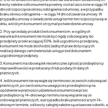
kwoty należne od konsumenta powinny zostać uiszczone w ciągu 14
dni od rozpoczęcia okresu odstąpienia od umowy, a w przypadku
braku okresu odstąpienia — w ciągu 14 dni od zawarcia umowy. W
przypadku umowy o świadczenie usługi termin ten rozpoczyna się w
dniu, w którym konsument otrzymał potwierdzenie umowy.
Przy sprzedaży produktów konsumentom, w ogólnych
warunkach konsument nie może być nigdy zobowiązany do
przedpłaty przekraczającej 50%. Jeśli uzgodniono przedpłatę,
konsument nie może dochodzić żadnych praw dotyczących
realizacji danego zamówienia lub usług przed dokonaniem
uzgodnionej przedpłaty.
Konsument ma obowiązek niezwłocznie zgłosić przedsiębiorcy
nieprawidłowości w przekazanych lub podanych danych
płatniczych.
Jeśli konsument nie wywiąże się terminowo ze swoich zobowiązań
płatniczych, po zwróceniu mu uwagi przez przedsiębiorcę na
opóźnienie w płatności i udzieleniu konsumentowi przez
przedsiębiorcę 14-dniowego terminu na wywiązanie się ze
zobowiązań płatniczych, w przypadku braku płatności w tym 14-
dniowym terminie, od kwoty zaległej należne są ustawowe odsetki, a