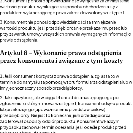
Konsument ponosi odpowiedzialność wyłącznie za zmniejszenie
wartości produktu wynikające ze sposobu obchodzenia się z
produktem wykraczającego poza zakres dozwolony w ustępie 1.
Konsument nie ponosi odpowiedzialności za zmniejszenie
wartości produktu, jeśli przedsiębiorca nie przekazał mu przed lub
przy zawarciu umowy wszystkich prawnie wymaganych informacji o
prawie odstąpienia.
Artykuł 8 – Wykonanie prawa odstąpienia
przez konsumenta i związane z tym koszty
Jeśli konsument korzysta z prawa odstąpienia, zgłasza to w
terminie do namysłu za pomocą wzoru formularza odstąpienia lub w
inny jednoznaczny sposób przedsiębiorcy.
Jak najszybciej, ale w ciągu 14 dni od dnia następującego po
zgłoszeniu, o którym mowa w ustępie 1, konsument odsyła produkt
lub przekazuje go (upoważnionemu przedstawicielowi)
przedsiębiorcy. Nie jest to konieczne, jeśli przedsiębiorca
zaoferował osobisty odbiór produktu. Konsument w każdym
przypadku zachował termin odesłania, jeśli odeśle produkt przed