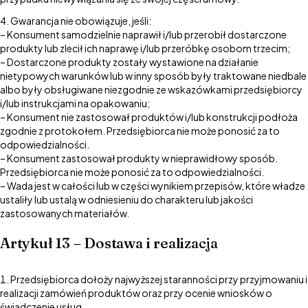
Gwarancja nie obowiązuje, jeśli:
– Konsument samodzielnie naprawił i/lub przerobił dostarczone
produkty lub zlecił ich naprawę i/lub przeróbkę osobom trzecim;
– Dostarczone produkty zostały wystawione na działanie
nietypowych warunków lub w inny sposób były traktowane niedbale
albo były obsługiwane niezgodnie ze wskazówkami przedsiębiorcy
i/lub instrukcjami na opakowaniu;
– Konsument nie zastosował produktów i/lub konstrukcji podłoża
zgodnie z protokołem. Przedsiębiorca nie może ponosić za to
odpowiedzialności.
– Konsument zastosował produkty w nieprawidłowy sposób.
Przedsiębiorca nie może ponosić za to odpowiedzialności.
– Wada jest w całości lub w części wynikiem przepisów, które władze
ustaliły lub ustalą w odniesieniu do charakteru lub jakości
zastosowanych materiałów.
Artykuł 13 – Dostawa i realizacja
Przedsiębiorca dołoży najwyższej staranności przy przyjmowaniu i
realizacji zamówień produktów oraz przy ocenie wniosków o
świadczenie usług.