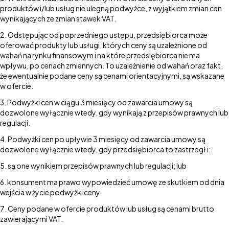
produktów i/lub usług nie ulegną podwyżce, z wyjątkiem zmian cen
wynikających ze zmian stawek VAT.
Odstępując od poprzedniego ustępu, przedsiębiorca może
oferować produkty lub usługi, których ceny są uzależnione od
wahań na rynku finansowym i na które przedsiębiorca nie ma
wpływu, po cenach zmiennych. To uzależnienie od wahań oraz fakt,
że ewentualnie podane ceny są cenami orientacyjnymi, są wskazane
w ofercie.
Podwyżki cen w ciągu 3 miesięcy od zawarcia umowy są
dozwolone wyłącznie wtedy, gdy wynikają z przepisów prawnych lub
regulacji.
Podwyżki cen po upływie 3 miesięcy od zawarcia umowy są
dozwolone wyłącznie wtedy, gdy przedsiębiorca to zastrzegł i:
są one wynikiem przepisów prawnych lub regulacji; lub
konsument ma prawo wypowiedzieć umowę ze skutkiem od dnia
wejścia w życie podwyżki ceny.
Ceny podane w ofercie produktów lub usług są cenami brutto
zawierającymi VAT.