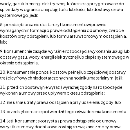
wody, gazu lub energii elektrycznej, które nie są przygotowane do
sprzedaży w ograniczonej objętości lub ilości, lub dostawy ciepła
systemowego, jeśli:
przedsiębiorca nie dostarczył konsumentowi prawnie
wymaganych informacji o prawie odstąpienia od umowy, zwrocie
kosztów przy odstąpieniu lub formularzu wzorcowym odstąpienia,
lub;
konsument nie zażądał wyraźnie rozpoczęcia wykonania usługi lub
dostawy gazu, wody, energii elektrycznej lub ciepła systemowego w
okresie odstąpienia.
Konsument nie ponosi kosztów pełnej lub częściowej dostawy
treści cyfrowych niedostarczonych na nośniku materialnym, jeśli:
przed ich dostawą nie wyraził wyraźnej zgody na rozpoczęcie
wykonania umowy przed upływem okresu odstąpienia;
nie uznał utraty prawa odstąpienia przy udzieleniu zgody; lub
przedsiębiorca nie potwierdził tego oświadczenia konsumenta.
Jeśli konsument skorzysta z prawa odstąpienia od umowy,
wszystkie umowy dodatkowe zostają rozwiązane z mocy prawa.