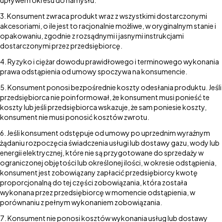
upływem okresu do namysłu.
Konsument zwraca produkt wraz z wszystkimi dostarczonymi
akcesoriami, o ile jest to racjonalnie możliwe, w oryginalnym stanie i
opakowaniu, zgodnie z rozsądnymi i jasnymi instrukcjami
dostarczonymi przez przedsiębiorcę.
Ryzyko i ciężar dowodu prawidłowego i terminowego wykonania
prawa odstąpienia od umowy spoczywa na konsumencie.
Konsument ponosi bezpośrednie koszty odesłania produktu. Jeśli
przedsiębiorca nie poinformował, że konsument musi ponieść te
koszty lub jeśli przedsiębiorca wskazuje, że sam poniesie koszty,
konsument nie musi ponosić kosztów zwrotu.
Jeśli konsument odstępuje od umowy po uprzednim wyraźnym
żądaniu rozpoczęcia świadczenia usługi lub dostawy gazu, wody lub
energii elektrycznej, które nie są przygotowane do sprzedaży w
ograniczonej objętości lub określonej ilości, w okresie odstąpienia,
konsument jest zobowiązany zapłacić przedsiębiorcy kwotę
proporcjonalną do tej części zobowiązania, która została
wykonana przez przedsiębiorcę w momencie odstąpienia, w
porównaniu z pełnym wykonaniem zobowiązania.
Konsument nie ponosi kosztów wykonania usług lub dostawy