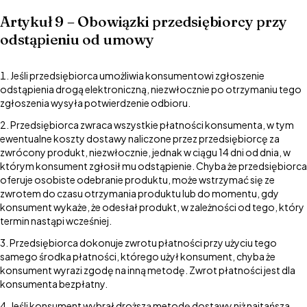
Artykuł 9 – Obowiązki przedsiębiorcy przy
odstąpieniu od umowy
Jeśli przedsiębiorca umożliwia konsumentowi zgłoszenie
odstąpienia drogą elektroniczną, niezwłocznie po otrzymaniu tego
zgłoszenia wysyła potwierdzenie odbioru.
Przedsiębiorca zwraca wszystkie płatności konsumenta, w tym
ewentualne koszty dostawy naliczone przez przedsiębiorcę za
zwrócony produkt, niezwłocznie, jednak w ciągu 14 dni od dnia, w
którym konsument zgłosił mu odstąpienie. Chyba że przedsiębiorca
oferuje osobiste odebranie produktu, może wstrzymać się ze
zwrotem do czasu otrzymania produktu lub do momentu, gdy
konsument wykaże, że odesłał produkt, w zależności od tego, który
termin nastąpi wcześniej.
Przedsiębiorca dokonuje zwrotu płatności przy użyciu tego
samego środka płatności, którego użył konsument, chyba że
konsument wyrazi zgodę na inną metodę. Zwrot płatności jest dla
konsumenta bezpłatny.
Jeśli konsument wybrał droższą metodę dostawy niż najtańsza