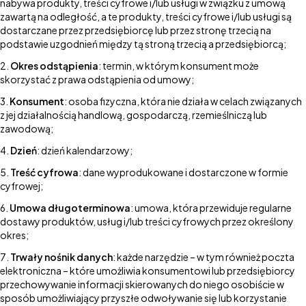
nabywa produkty, treści cyfrowe i/lub usługi w związku z umową
zawartą na odległość, a te produkty, treści cyfrowe i/lub usługi są
dostarczane przez przedsiębiorcę lub przez stronę trzecią na
podstawie uzgodnień między tą stroną trzecią a przedsiębiorcą;
Okres odstąpienia
: termin, w którym konsument może
skorzystać z prawa odstąpienia od umowy;
Konsument
: osoba fizyczna, która nie działa w celach związanych
z jej działalnością handlową, gospodarczą, rzemieślniczą lub
zawodową;
Dzień
: dzień kalendarzowy;
Treść cyfrowa
: dane wyprodukowane i dostarczone w formie
cyfrowej;
Umowa długoterminowa
: umowa, która przewiduje regularne
dostawy produktów, usług i/lub treści cyfrowych przez określony
okres;
Trwały nośnik danych
: każde narzędzie – w tym również poczta
elektroniczna – które umożliwia konsumentowi lub przedsiębiorcy
przechowywanie informacji skierowanych do niego osobiście w
sposób umożliwiający przyszłe odwoływanie się lub korzystanie