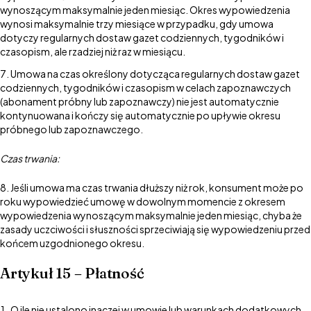
wynoszącym maksymalnie jeden miesiąc. Okres wypowiedzenia
wynosi maksymalnie trzy miesiące w przypadku, gdy umowa
dotyczy regularnych dostaw gazet codziennych, tygodników i
czasopism, ale rzadziej niż raz w miesiącu.
Umowa na czas określony dotycząca regularnych dostaw gazet
codziennych, tygodników i czasopism w celach zapoznawczych
(abonament próbny lub zapoznawczy) nie jest automatycznie
kontynuowana i kończy się automatycznie po upływie okresu
próbnego lub zapoznawczego.
Czas trwania:
Jeśli umowa ma czas trwania dłuższy niż rok, konsument może po
roku wypowiedzieć umowę w dowolnym momencie z okresem
wypowiedzenia wynoszącym maksymalnie jeden miesiąc, chyba że
zasady uczciwości i słuszności sprzeciwiają się wypowiedzeniu przed
końcem uzgodnionego okresu.
Artykuł 15 – Płatność
O ile nie ustalono inaczej w umowie lub warunkach dodatkowych,