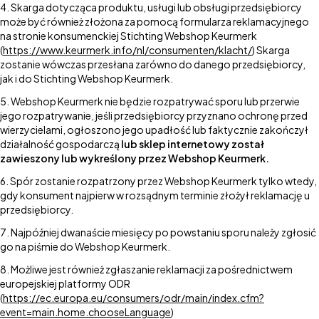
Skarga dotycząca produktu, usługi lub obsługi przedsiębiorcy
może być również złożona za pomocą formularza reklamacyjnego
na stronie konsumenckiej Stichting Webshop Keurmerk
(
https://www.keurmerk.info/nl/consumenten/klacht/
) Skarga
zostanie wówczas przesłana zarówno do danego przedsiębiorcy,
jak i do Stichting Webshop Keurmerk.
Webshop Keurmerk nie będzie rozpatrywać sporu lub przerwie
jego rozpatrywanie, jeśli przedsiębiorcy przyznano ochronę przed
wierzycielami, ogłoszono jego upadłość lub faktycznie zakończył
działalność gospodarczą
lub sklep internetowy został
zawieszony lub wykreślony przez Webshop Keurmerk.
Spór zostanie rozpatrzony przez Webshop Keurmerk tylko wtedy,
gdy konsument najpierw w rozsądnym terminie złożył reklamację u
przedsiębiorcy.
Najpóźniej dwanaście miesięcy po powstaniu sporu należy zgłosić
go na piśmie do Webshop Keurmerk.
Możliwe jest również zgłaszanie reklamacji za pośrednictwem
europejskiej platformy ODR
(
https://ec.europa.eu/consumers/odr/main/index.cfm?
event=main.home.chooseLanguage
)