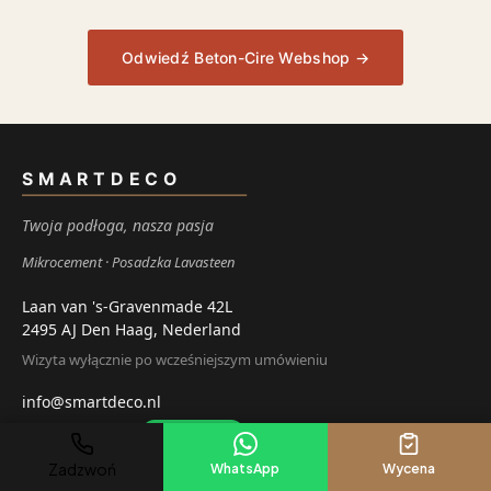
Odwiedź Beton-Cire Webshop →
SMARTDECO
Twoja podłoga, nasza pasja
Mikrocement
Posadzka Lavasteen
Laan van 's-Gravenmade 42L
2495 AJ Den Haag, Nederland
Wizyta wyłącznie po wcześniejszym umówieniu
info@smartdeco.nl
085 - 027 00 90
WhatsApp
Zadzwoń
WhatsApp
Wycena
KVK: 83646248 · NIP: NL862945811 B01