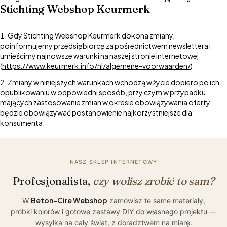
Stichting Webshop Keurmerk
Gdy Stichting Webshop Keurmerk dokona zmiany,
poinformujemy przedsiębiorcę za pośrednictwem newslettera i
umieścimy najnowsze warunki na naszej stronie internetowej
(
https://www.keurmerk.info/nl/algemene-voorwaarden/
)
Zmiany w niniejszych warunkach wchodzą w życie dopiero po ich
opublikowaniu w odpowiedni sposób, przy czym w przypadku
mających zastosowanie zmian w okresie obowiązywania oferty
będzie obowiązywać postanowienie najkorzystniejsze dla
konsumenta.
NASZ SKLEP INTERNETOWY
Profesjonalista,
czy wolisz zrobić to sam?
Beton-Cire Webshop
W
zamówisz te same materiały,
próbki kolorów i gotowe zestawy DIY do własnego projektu —
wysyłka na cały świat, z doradztwem na miarę.