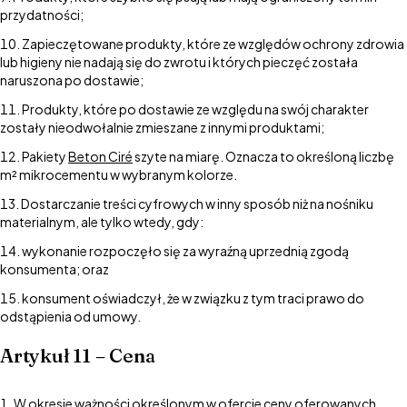
przydatności;
Zapieczętowane produkty, które ze względów ochrony zdrowia
lub higieny nie nadają się do zwrotu i których pieczęć została
naruszona po dostawie;
Produkty, które po dostawie ze względu na swój charakter
zostały nieodwołalnie zmieszane z innymi produktami;
Pakiety
Beton Ciré
szyte na miarę. Oznacza to określoną liczbę
m² mikrocementu w wybranym kolorze.
Dostarczanie treści cyfrowych w inny sposób niż na nośniku
materialnym, ale tylko wtedy, gdy:
wykonanie rozpoczęło się za wyraźną uprzednią zgodą
konsumenta; oraz
konsument oświadczył, że w związku z tym traci prawo do
odstąpienia od umowy.
Artykuł 11 – Cena
W okresie ważności określonym w ofercie ceny oferowanych