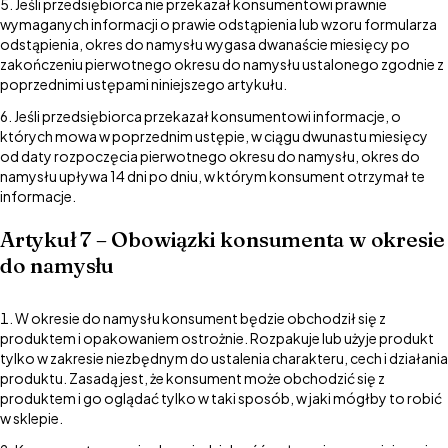
Jeśli przedsiębiorca nie przekazał konsumentowi prawnie
wymaganych informacji o prawie odstąpienia lub wzoru formularza
odstąpienia, okres do namysłu wygasa dwanaście miesięcy po
zakończeniu pierwotnego okresu do namysłu ustalonego zgodnie z
poprzednimi ustępami niniejszego artykułu.
Jeśli przedsiębiorca przekazał konsumentowi informacje, o
których mowa w poprzednim ustępie, w ciągu dwunastu miesięcy
od daty rozpoczęcia pierwotnego okresu do namysłu, okres do
namysłu upływa 14 dni po dniu, w którym konsument otrzymał te
informacje.
Artykuł 7 – Obowiązki konsumenta w okresie
do namysłu
W okresie do namysłu konsument będzie obchodził się z
produktem i opakowaniem ostrożnie. Rozpakuje lub użyje produkt
tylko w zakresie niezbędnym do ustalenia charakteru, cech i działania
produktu. Zasadą jest, że konsument może obchodzić się z
produktem i go oglądać tylko w taki sposób, w jaki mógłby to robić
w sklepie.