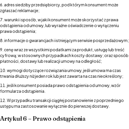
adres siedziby przedsiębiorcy, pod którym konsument może
zgłaszać reklamacje;
warunki i sposób, w jaki konsument może skorzystać z prawa
odstąpienia od umowy, lub wyraźne oświadczenie o wyłączeniu
prawa odstąpienia;
informacje o gwarancjach i istniejącym serwisie posprzedażowym;
cenę wraz ze wszystkimi podatkami za produkt, usługę lub treść
cyfrową; w stosownych przypadkach koszty dostawy; oraz sposób
płatności, dostawy lub realizacji umowy na odległość;
wymogi dotyczące rozwiązania umowy, jeśli umowa ma czas
trwania dłuższy niż jeden rok lub jest zawarta na czas nieokreślony;
jeśli konsument posiada prawo odstąpienia od umowy, wzór
formularza odstąpienia.
W przypadku transakcji ciągłej postanowienie z poprzedniego
ustępu ma zastosowanie wyłącznie do pierwszej dostawy.
Artykuł 6 – Prawo odstąpienia