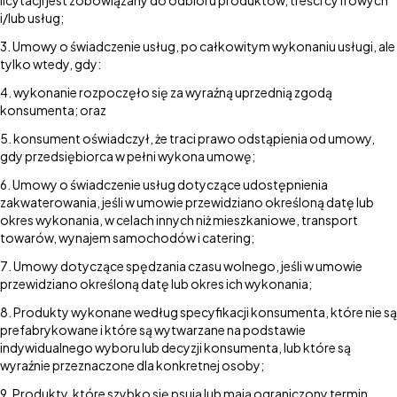
licytacji jest zobowiązany do odbioru produktów, treści cyfrowych
i/lub usług;
Umowy o świadczenie usług, po całkowitym wykonaniu usługi, ale
tylko wtedy, gdy:
wykonanie rozpoczęło się za wyraźną uprzednią zgodą
konsumenta; oraz
konsument oświadczył, że traci prawo odstąpienia od umowy,
gdy przedsiębiorca w pełni wykona umowę;
Umowy o świadczenie usług dotyczące udostępnienia
zakwaterowania, jeśli w umowie przewidziano określoną datę lub
okres wykonania, w celach innych niż mieszkaniowe, transport
towarów, wynajem samochodów i catering;
Umowy dotyczące spędzania czasu wolnego, jeśli w umowie
przewidziano określoną datę lub okres ich wykonania;
Produkty wykonane według specyfikacji konsumenta, które nie są
prefabrykowane i które są wytwarzane na podstawie
indywidualnego wyboru lub decyzji konsumenta, lub które są
wyraźnie przeznaczone dla konkretnej osoby;
Produkty, które szybko się psują lub mają ograniczony termin