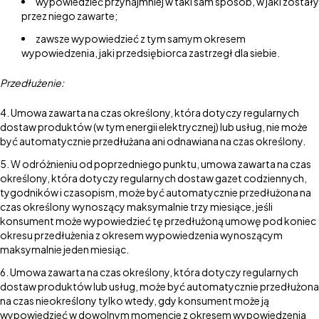
wypowiedzieć przynajmniej w taki sam sposób, w jaki zostały
przez niego zawarte;
zawsze wypowiedzieć z tym samym okresem
wypowiedzenia, jaki przedsiębiorca zastrzegł dla siebie.
Przedłużenie:
Umowa zawarta na czas określony, która dotyczy regularnych
dostaw produktów (w tym energii elektrycznej) lub usług, nie może
być automatycznie przedłużana ani odnawiana na czas określony.
W odróżnieniu od poprzedniego punktu, umowa zawarta na czas
określony, która dotyczy regularnych dostaw gazet codziennych,
tygodników i czasopism, może być automatycznie przedłużona na
czas określony wynoszący maksymalnie trzy miesiące, jeśli
konsument może wypowiedzieć tę przedłużoną umowę pod koniec
okresu przedłużenia z okresem wypowiedzenia wynoszącym
maksymalnie jeden miesiąc.
Umowa zawarta na czas określony, która dotyczy regularnych
dostaw produktów lub usług, może być automatycznie przedłużona
na czas nieokreślony tylko wtedy, gdy konsument może ją
wypowiedzieć w dowolnym momencie z okresem wypowiedzenia