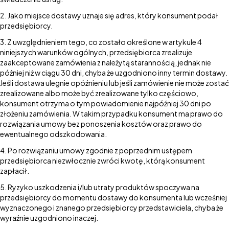
Jako miejsce dostawy uznaje się adres, który konsument podał
przedsiębiorcy.
Z uwzględnieniem tego, co zostało określone w artykule 4
niniejszych warunków ogólnych, przedsiębiorca zrealizuje
zaakceptowane zamówienia z należytą starannością, jednak nie
później niż w ciągu 30 dni, chyba że uzgodniono inny termin dostawy.
Jeśli dostawa ulegnie opóźnieniu lub jeśli zamówienie nie może zostać
zrealizowane albo może być zrealizowane tylko częściowo,
konsument otrzyma o tym powiadomienie najpóźniej 30 dni po
złożeniu zamówienia. W takim przypadku konsument ma prawo do
rozwiązania umowy bez ponoszenia kosztów oraz prawo do
ewentualnego odszkodowania.
Po rozwiązaniu umowy zgodnie z poprzednim ustępem
przedsiębiorca niezwłocznie zwróci kwotę, którą konsument
zapłacił.
Ryzyko uszkodzenia i/lub utraty produktów spoczywa na
przedsiębiorcy do momentu dostawy do konsumenta lub wcześniej
wyznaczonego i znanego przedsiębiorcy przedstawiciela, chyba że
wyraźnie uzgodniono inaczej.