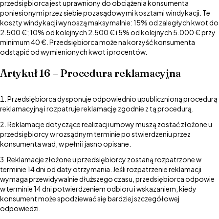
przedsiębiorca jest uprawniony do obciążenia konsumenta
poniesionymi przez siebie pozasądowymi kosztami windykacji. Te
koszty windykacji wynoszą maksymalnie: 15% od zaległych kwot do
2.500 €; 10% od kolejnych 2.500 € i 5% od kolejnych 5.000 € przy
minimum 40 €. Przedsiębiorca może na korzyść konsumenta
odstąpić od wymienionych kwot i procentów.
Artykuł 16 – Procedura reklamacyjna
Przedsiębiorca dysponuje odpowiednio upublicznioną procedurą
reklamacyjną i rozpatruje reklamację zgodnie z tą procedurą.
Reklamacje dotyczące realizacji umowy muszą zostać złożone u
przedsiębiorcy w rozsądnym terminie po stwierdzeniu przez
konsumenta wad, w pełni i jasno opisane.
Reklamacje złożone u przedsiębiorcy zostaną rozpatrzone w
terminie 14 dni od daty otrzymania. Jeśli rozpatrzenie reklamacji
wymaga przewidywalnie dłuższego czasu, przedsiębiorca odpowie
w terminie 14 dni potwierdzeniem odbioru i wskazaniem, kiedy
konsument może spodziewać się bardziej szczegółowej
odpowiedzi.