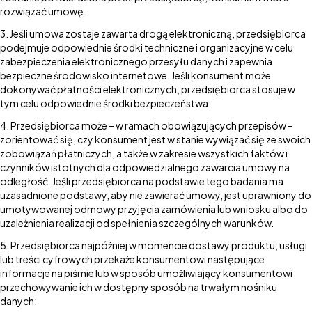
rozwiązać umowę.
Jeśli umowa zostaje zawarta drogą elektroniczną, przedsiębiorca
podejmuje odpowiednie środki techniczne i organizacyjne w celu
zabezpieczenia elektronicznego przesyłu danych i zapewnia
bezpieczne środowisko internetowe. Jeśli konsument może
dokonywać płatności elektronicznych, przedsiębiorca stosuje w
tym celu odpowiednie środki bezpieczeństwa.
Przedsiębiorca może – w ramach obowiązujących przepisów –
zorientować się, czy konsument jest w stanie wywiązać się ze swoich
zobowiązań płatniczych, a także w zakresie wszystkich faktów i
czynników istotnych dla odpowiedzialnego zawarcia umowy na
odległość. Jeśli przedsiębiorca na podstawie tego badania ma
uzasadnione podstawy, aby nie zawierać umowy, jest uprawniony do
umotywowanej odmowy przyjęcia zamówienia lub wniosku albo do
uzależnienia realizacji od spełnienia szczególnych warunków.
Przedsiębiorca najpóźniej w momencie dostawy produktu, usługi
lub treści cyfrowych przekaże konsumentowi następujące
informacje na piśmie lub w sposób umożliwiający konsumentowi
przechowywanie ich w dostępny sposób na trwałym nośniku
danych: