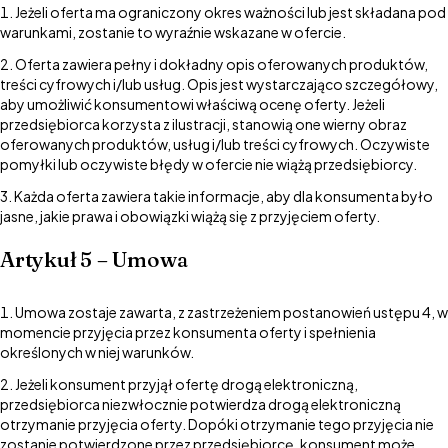
Jeżeli oferta ma ograniczony okres ważności lub jest składana pod
warunkami, zostanie to wyraźnie wskazane w ofercie.
Oferta zawiera pełny i dokładny opis oferowanych produktów,
treści cyfrowych i/lub usług. Opis jest wystarczająco szczegółowy,
aby umożliwić konsumentowi właściwą ocenę oferty. Jeżeli
przedsiębiorca korzysta z ilustracji, stanowią one wierny obraz
oferowanych produktów, usług i/lub treści cyfrowych. Oczywiste
pomyłki lub oczywiste błędy w ofercie nie wiążą przedsiębiorcy.
Każda oferta zawiera takie informacje, aby dla konsumenta było
jasne, jakie prawa i obowiązki wiążą się z przyjęciem oferty.
Artykuł 5 – Umowa
Umowa zostaje zawarta, z zastrzeżeniem postanowień ustępu 4, w
momencie przyjęcia przez konsumenta oferty i spełnienia
określonych w niej warunków.
Jeżeli konsument przyjął ofertę drogą elektroniczną,
przedsiębiorca niezwłocznie potwierdza drogą elektroniczną
otrzymanie przyjęcia oferty. Dopóki otrzymanie tego przyjęcia nie
zostanie potwierdzone przez przedsiębiorcę, konsument może