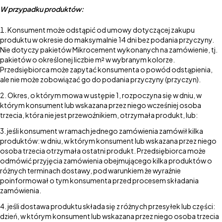
W przypadku produktów:
Konsument może odstąpić od umowy dotyczącej zakupu
produktu w okresie do maksymalnie 14 dni bez podania przyczyny.
Nie dotyczy pakietów Mikrocement wykonanych na zamówienie, tj.
pakietów o określonej liczbie m² w wybranym kolorze.
Przedsiębiorca może zapytać konsumenta o powód odstąpienia,
ale nie może zobowiązać go do podania przyczyny (przyczyn).
Okres, o którym mowa w ustępie 1, rozpoczyna się w dniu, w
którym konsument lub wskazana przez niego wcześniej osoba
trzecia, która nie jest przewoźnikiem, otrzymała produkt, lub:
jeśli konsument w ramach jednego zamówienia zamówił kilka
produktów: w dniu, w którym konsument lub wskazana przez niego
osoba trzecia otrzymała ostatni produkt. Przedsiębiorca może
odmówić przyjęcia zamówienia obejmującego kilka produktów o
różnych terminach dostawy, pod warunkiem że wyraźnie
poinformował o tym konsumenta przed procesem składania
zamówienia.
jeśli dostawa produktu składa się z różnych przesyłek lub części:
dzień, w którym konsument lub wskazana przez niego osoba trzecia