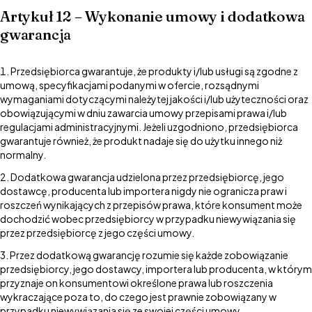
Artykuł 12 – Wykonanie umowy i dodatkowa
gwarancja
Przedsiębiorca gwarantuje, że produkty i/lub usługi są zgodne z
umową, specyfikacjami podanymi w ofercie, rozsądnymi
wymaganiami dotyczącymi należytej jakości i/lub użyteczności oraz
obowiązującymi w dniu zawarcia umowy przepisami prawa i/lub
regulacjami administracyjnymi. Jeżeli uzgodniono, przedsiębiorca
gwarantuje również, że produkt nadaje się do użytku innego niż
normalny.
Dodatkowa gwarancja udzielona przez przedsiębiorcę, jego
dostawcę, producenta lub importera nigdy nie ogranicza praw i
roszczeń wynikających z przepisów prawa, które konsument może
dochodzić wobec przedsiębiorcy w przypadku niewywiązania się
przez przedsiębiorcę z jego części umowy.
Przez dodatkową gwarancję rozumie się każde zobowiązanie
przedsiębiorcy, jego dostawcy, importera lub producenta, w którym
przyznaje on konsumentowi określone prawa lub roszczenia
wykraczające poza to, do czego jest prawnie zobowiązany w
przypadku niewywiązania się ze swojej części umowy.