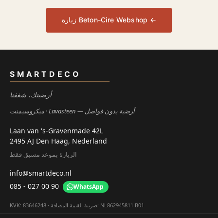
زيارة Beton-Cire Webshop ←
SMARTDECO
أرضيتك، شغفنا
Lavasteen — أرضية بدون فواصل
ميكروسيمنت
Laan van 's-Gravenmade 42L
2495 AJ Den Haag, Nederland
الزيارة بموعد مسبق فقط
info@smartdeco.nl
085 - 027 00 90
WhatsApp
KVK: 83646248 · ضريبة القيمة المضافة: NL862945811 B01