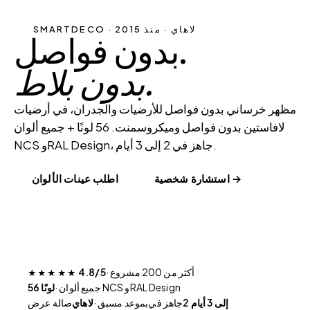
SMARTDECO · لاهاي · منذ 2015
بدون فواصل.
بدون بلاط.
مظهر خرساني بدون فواصل للأرضيات والجدران، في أرضيات
لافاستين بدون فواصل وميكروسمنت. 56 لونًا + جميع ألوان
NCS وRAL Design، جاهز في 2 إلى 3 أيام.
استشارة شخصية →
اطلب عينات الألوان
· أكثر من 200 مشروع
4.8/5
★★★★★
· جميع ألوان NCS وRAL Design
56 لونًا
2 إلى 3 أيام
جاهز في
· بموعد مسبق
لاهاي
صالة عرض