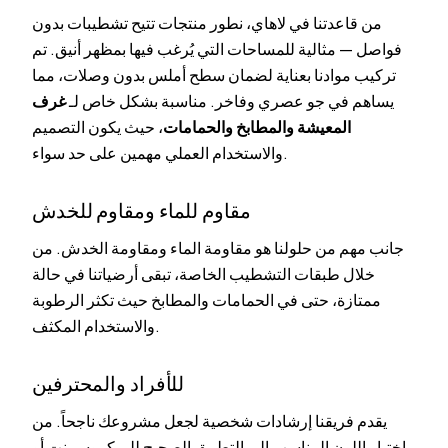
من قاعدتنا في لاهاي، نطور منتجات تتيح تشطيبات بدون
فواصل — مثالية للمساحات التي يُرغب فيها بمظهر أنيق. تم
تركيب موادنا بعناية لضمان سطح أملس بدون وصلات، مما
يساهم في جو عصري وفاخر. مناسبة بشكل خاص لـ
غرف
المعيشة والمطابخ والحمامات
، حيث يكون التصميم
والاستخدام العملي مهمين على حد سواء.
مقاوم للماء ومقاوم للخدش
جانب مهم من حلولنا هو مقاومة الماء ومقاومة الخدش. من
خلال طبقات التشطيب الخاصة، تبقى أرضياتنا في حالة
ممتازة، حتى في
الحمامات
و
المطابخ
حيث تكثر الرطوبة
والاستخدام المكثف.
للأفراد والمحترفين
يقدم فريقنا إرشادات شخصية لجعل مشروعك ناجحاً. من
اختيار اللون المناسب إلى التطبيق الصحيح للميكروسمنت أو