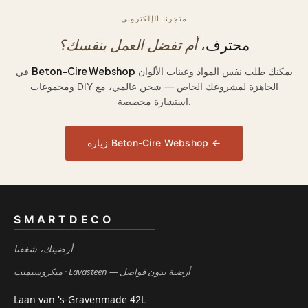
متجرنا الإلكتروني
محترف،
أم تفضل العمل بنفسك؟
Beton-Cire Webshop
يمكنك طلب نفس المواد وعينات الألوان
في
ومجموعات DIY الجاهزة لمشروعك الخاص — شحن عالمي، مع
استشارة مخصصة.
زيارة Beton-Cire Webshop ←
SMARTDECO
أرضيتك، شغفنا
Lavasteen — أرضية بدون فواصل
ميكروسيمنت
Laan van 's-Gravenmade 42L