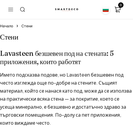
0
Начало
Стени
Стени
Lavasteen безшевен под на стената: 5
приложения, които работят
Името подсказва подове, но Lavasteen безшевен под
често изглежда още по-добре на стените. Същият
материал, който се нанася като под, може да се използва
на практически всяка стена — за покритие, което се
усеща минерално, е безшевно и достатъчно здраво за
търговски помещения. По-долу са пет приложения,
които виждаме често.