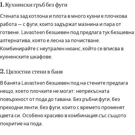
1. Кухненски гръб без фуги
Стената зад котлона и плота в много кухни е плочкова
работа — с фуги, които задържат мазнина и пара от
готвене. Lavasteen безшевен под предлага тук безшевна
алтернатива, която е лесна за почистване.
Комбинирайте с неутрален нюанс, който се вписва в
кухненските шкафове.
2. Цялостни стени в баня
В банята Lavasteen безшевен под на стените предлага
нещо, което плочките не могат: непрекъсната
повърхност от пода до тавана. Без ръбни фуги, без
преходни ленти, без фуги, които с времето променят
цвета си. Особено красиво в комбинация със същото
покритие на пода.