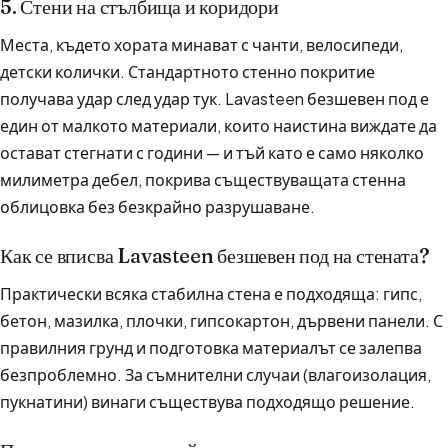
5. Стени на стълбища и коридори
Места, където хората минават с чанти, велосипеди,
детски колички. Стандартното стенно покритие
получава удар след удар тук. Lavasteen безшевен под е
един от малкото материали, които наистина виждате да
остават стегнати с години — и тъй като е само няколко
милиметра дебел, покрива съществуващата стенна
облицовка без безкрайно разрушаване.
Как се вписва Lavasteen безшевен под на стената?
Практически всяка стабилна стена е подходяща: гипс,
бетон, мазилка, плочки, гипсокартон, дървени панели. С
правилния грунд и подготовка материалът се залепва
безпроблемно. За съмнителни случаи (влагоизолация,
пукнатини) винаги съществува подходящо решение.