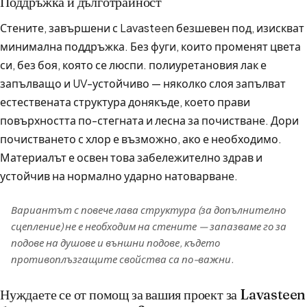
Поддръжка и дълготрайност
Стените, завършени с Lavasteen безшевен под, изискват
минимална поддръжка. Без фуги, които променят цвета
си, без боя, която се люспи. полиуретановия лак е
запълващо и UV-устойчиво — няколко слоя запълват
естествената структура донякъде, което прави
повърхността по-стегната и лесна за почистване. Дори
почистването с хлор е възможно, ако е необходимо.
Материалът е освен това забележително здрав и
устойчив на нормално ударно натоварване.
Вариантът с повече лава структура (за допълнително
сцепление) не е необходим на стените — запазваме го за
подове на душове и външни подове, където
противоплъзгащите свойства са по-важни.
Нуждаете се от помощ за вашия проект за Lavasteen