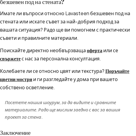
безшевен под на стената?
Имате ли въпроси относно Lavasteen безшевен под на
стената или искате съвет за най-добрия подход за
вашата ситуация? Радо ще ви помогнем с практически
съвети и правилните материали.
Поискайте директно необвързваща
оферта
или се
свържете
с нас за персонална консултация.
Колебаете ли се относно цвят или текстура?
Поръчайте
цветни мостри
и ги разгледайте у дома при вашето
собствено осветление.
Посетете нашия шоурум, за да видите и сравните
материалите. Радо ще мислим заедно с вас за вашия
проект за стена.
Заключение