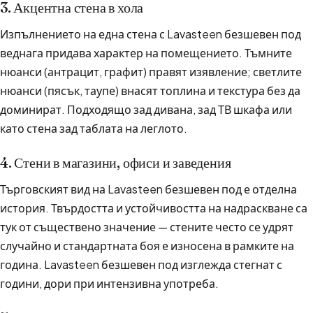
3. Акцентна стена в хола
Изпълнението на една стена с Lavasteen безшевен под
веднага придава характер на помещението. Тъмните
нюанси (антрацит, графит) правят изявление; светлите
нюанси (пясък, таупе) внасят топлина и текстура без да
доминират. Подходящо зад дивана, зад ТВ шкафа или
като стена зад таблата на леглото.
4. Стени в магазини, офиси и заведения
Търговският вид на Lavasteen безшевен под е отделна
история. Твърдостта и устойчивостта на надраскване са
тук от съществено значение — стените често се удрят
случайно и стандартната боя е износена в рамките на
година. Lavasteen безшевен под изглежда стегнат с
години, дори при интензивна употреба.