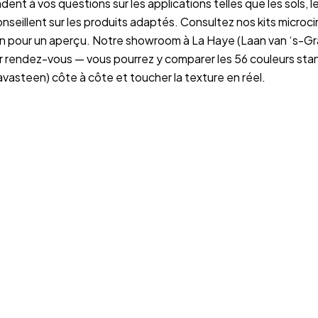
nt à vos questions sur les applications telles que les sols, l
conseillent sur les produits adaptés. Consultez nos
kits microc
n
pour un aperçu. Notre showroom à La Haye (Laan van ‘s-
r rendez-vous — vous pourrez y comparer les 56 couleurs sta
vasteen) côte à côte et toucher la texture en réel.
z un
devis