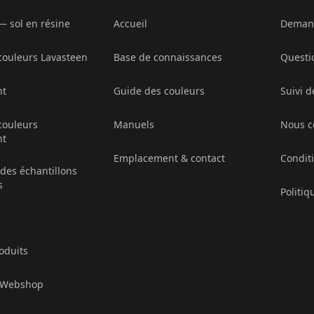
— sol en résine
Accueil
Demand
 couleurs Lavasteen
Base de connaissances
Questi
nt
Guide des couleurs
Suivi 
couleurs
Manuels
Nous c
nt
Emplacement & contact
Condit
es échantillons
s
Politiq
oduits
é Webshop