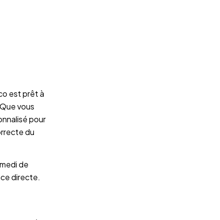
o est prêt à
. Que vous
onnalisé pour
orrecte du
amedi de
ce directe.