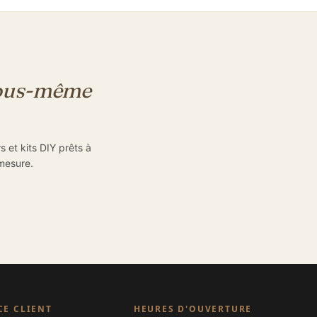
 vous-même
 et kits DIY prêts à
 mesure.
CE CLIENT
HEURES D'OUVERTURE