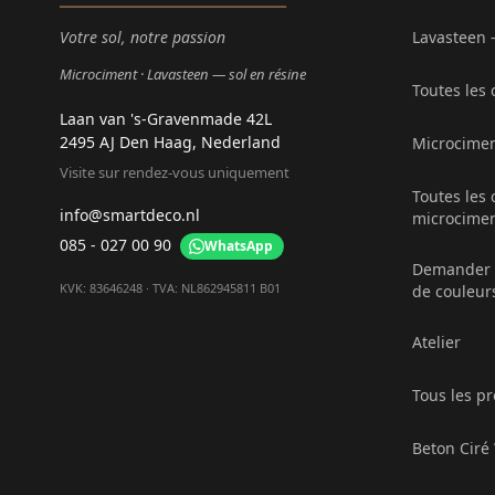
Votre sol, notre passion
Lavasteen 
Microciment
Lavasteen — sol en résine
Toutes les
Laan van 's-Gravenmade 42L
2495 AJ Den Haag, Nederland
Microcime
Visite sur rendez-vous uniquement
Toutes les 
info@smartdeco.nl
microcime
085 - 027 00 90
WhatsApp
Demander d
KVK: 83646248 · TVA: NL862945811 B01
de couleur
Atelier
Tous les pr
Beton Cir