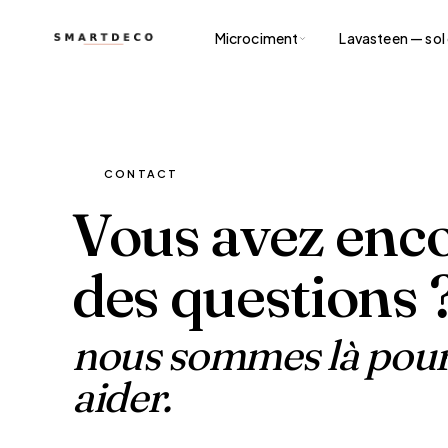
Microciment
Lavasteen — sol 
CONTACT
Vous avez enc
des questions 
nous sommes là pour
aider.