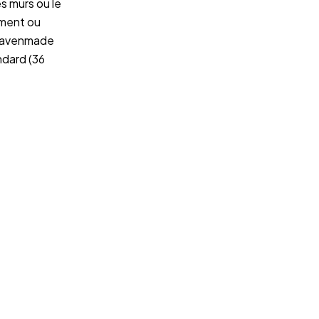
es murs ou le
iment
ou
Gravenmade
ndard (36
Demander un devis
Commander des échantillons