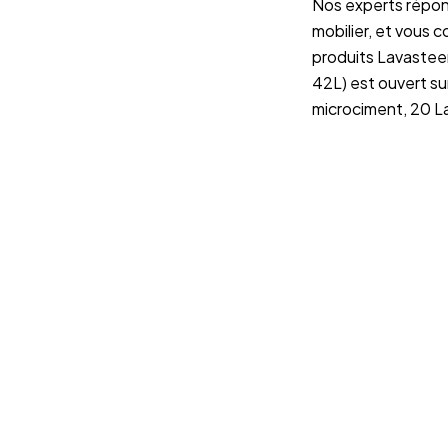
Nos experts réponde
mobilier, et vous 
produits Lavastee
42L) est ouvert su
microciment, 20 La
Vous préfére
direct ?