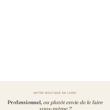
couleurs
Jusqu'à 3 échantillons physiques, livrés chez vous sous 1
à 2 jours ouvrables.
Commander des échantillons
Demander un devis directement
NOTRE BOUTIQUE EN LIGNE
Professionnel,
ou plutôt envie de le faire
vous-même ?