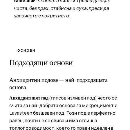
Внимание:
основата винаги трябва да бъде
чиста, без прах, стабилна и суха, преди да
започнете с покритието.
ОСНОВИ
Подходящи основи
Анхидритни подове — най-подходящата
основа
Анхидритният под
(гипсов изливен под) често се
счита за най-добрата основа за микроцимент и
Lavasteen безшевен под. Този под е перфектно
равен, почти не се свива и има отлична
топлопроводимост, което го прави идеален в