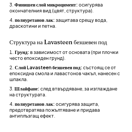
Финишен слой микроцимент:
осигурява
окончателния вид (цвят, структура).
полиуретанов лак:
защитава срещу вода,
драскотини и петна.
Структура на Lavasteen безшевен под
Грунд:
в зависимост от основата (при плочки
често епоксиден грунд).
Слой Lavasteen безшевен под:
състоящ се от
епоксидна смола и лавастонов чакъл, нанесен с
шпакла.
Шлайфане:
след втвърдяване, за изглаждане
на структурата.
полиуретанов лак:
осигурява защита,
предотвратява пожълтяване и придава
антиплъзгащ ефект.