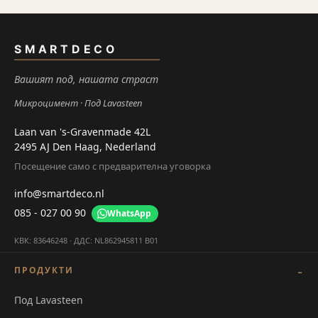
SMARTDECO
Вашият под, нашата страст
Микроцимент
Под Lavasteen
Laan van 's-Gravenmade 42L
2495 AJ Den Haag, Nederland
Посещение само с предварителна уговорка
info@smartdeco.nl
085 - 027 00 90
WhatsApp
КВК: 83646248 · ДДС: NL862945811 B01
ПРОДУКТИ
Под Lavasteen