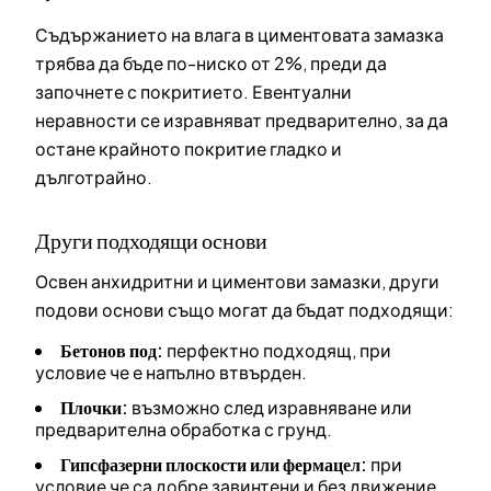
Съдържанието на влага в циментовата замазка
трябва да бъде по-ниско от 2%, преди да
започнете с покритието. Евентуални
неравности се изравняват предварително, за да
остане крайното покритие гладко и
дълготрайно.
Други подходящи основи
Освен анхидритни и циментови замазки, други
подови основи също могат да бъдат подходящи:
Бетонов под:
перфектно подходящ, при
условие че е напълно втвърден.
Плочки:
възможно след изравняване или
предварителна обработка с грунд.
Гипсфазерни плоскости или фермацел:
при
условие че са добре завинтени и без движение.