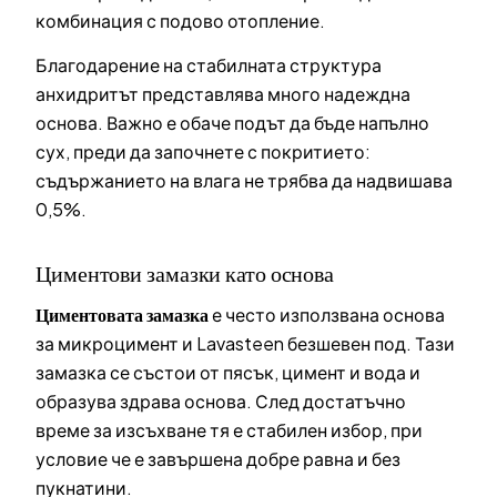
комбинация с подово отопление.
Благодарение на стабилната структура
анхидритът представлява много надеждна
основа. Важно е обаче подът да бъде напълно
сух, преди да започнете с покритието:
съдържанието на влага не трябва да надвишава
0,5%.
Циментови замазки като основа
Циментовата замазка
е често използвана основа
за микроцимент и Lavasteen безшевен под. Тази
замазка се състои от пясък, цимент и вода и
образува здрава основа. След достатъчно
време за изсъхване тя е стабилен избор, при
условие че е завършена добре равна и без
пукнатини.