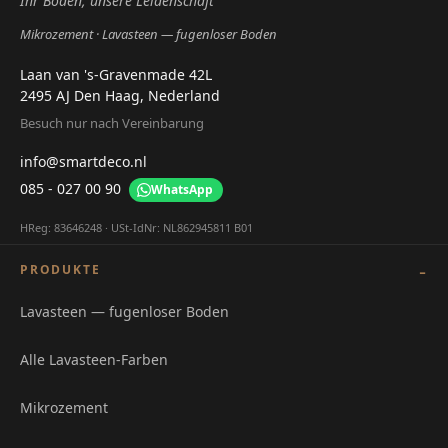
Ihr Boden, unsere Leidenschaft
Mikrozement
Lavasteen — fugenloser Boden
Laan van 's-Gravenmade 42L
2495 AJ Den Haag, Nederland
Besuch nur nach Vereinbarung
info@smartdeco.nl
085 - 027 00 90
WhatsApp
HReg: 83646248 · USt-IdNr: NL862945811 B01
PRODUKTE
Lavasteen — fugenloser Boden
Alle Lavasteen-Farben
Mikrozement