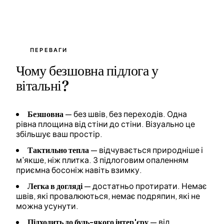
ПЕРЕВАГИ
Чому безшовна підлога у
вітальні?
Безшовна
— без швів, без переходів. Одна
рівна площина від стіни до стіни. Візуально це
збільшує ваш простір.
Тактильно тепла
— відчувається природніше і
м'якше, ніж плитка. З підлоговим опаленням
приємна босоніж навіть взимку.
Легка в догляді
— достатньо протирати. Немає
швів, які провалюються, немає подряпин, які не
можна усунути.
Підходить до будь-якого інтер'єру
— від