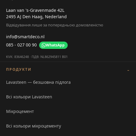
Laan van 's-Gravenmade 42L
2495 AJ Den Haag, Nederland
Відвідування лише за попередньою домовленістю
info@smartdeco.nl
085 - 027 00 90
WhatsApp
KVK: 83646248 · ПДВ: NL862945811 B01
ПРОДУКТИ
Lavasteen — безшовна підлога
Всі кольори Lavasteen
Мікроцемент
Всі кольори мікроцементу