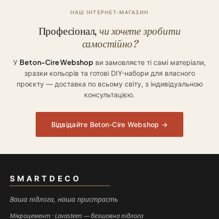
НАШ ІНТЕРНЕТ-МАГАЗИН
Професіонал,
чи хочете зробити
самостійно?
Beton-Cire Webshop
У
ви замовляєте ті самі матеріали,
зразки кольорів та готові DIY-набори для власного
проєкту — доставка по всьому світу, з індивідуальною
консультацією.
Відвідайте Beton-Cire Webshop →
SMARTDECO
Ваша підлога, наша пристрасть
Мікроцемент
Lavasteen — безшовна підлога