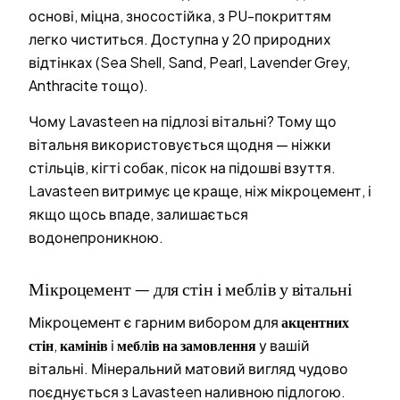
основі, міцна, зносостійка, з PU-покриттям
легко чиститься. Доступна у 20 природних
відтінках (Sea Shell, Sand, Pearl, Lavender Grey,
Anthracite тощо).
Чому Lavasteen на підлозі вітальні? Тому що
вітальня використовується щодня — ніжки
стільців, кігті собак, пісок на підошві взуття.
Lavasteen витримує це краще, ніж мікроцемент, і
якщо щось впаде, залишається
водонепроникною.
Мікроцемент — для стін і меблів у вітальні
Мікроцемент є гарним вибором для
акцентних
стін
,
камінів
і
меблів на замовлення
у вашій
вітальні. Мінеральний матовий вигляд чудово
поєднується з Lavasteen наливною підлогою.