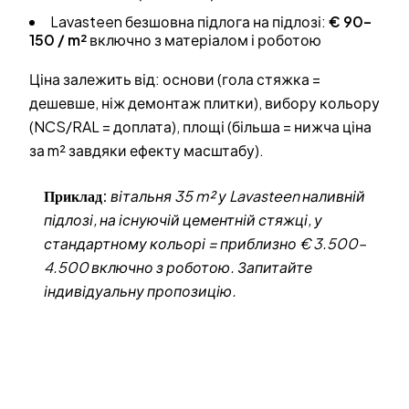
Lavasteen безшовна підлога на підлозі:
€ 90–
150 / m²
включно з матеріалом і роботою
Ціна залежить від: основи (гола стяжка =
дешевше, ніж демонтаж плитки), вибору кольору
(NCS/RAL = доплата), площі (більша = нижча ціна
за m² завдяки ефекту масштабу).
Приклад:
вітальня 35 m² у Lavasteen наливній
підлозі, на існуючій цементній стяжці, у
стандартному кольорі = приблизно € 3.500–
4.500 включно з роботою. Запитайте
індивідуальну пропозицію.