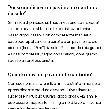
Posso applicare un pavimento continuo
da solo?
Sì, in linea di principio sì. I nostri kit sono confezionati
in modo adatto al fai-da-te con istruzioni chiare
passo dopo passo. Con competenze manuali di
base puoi applicare una parete o un pavimento più
piccolo (fino a 25 m²) da solo. Per superfici più grandi
e spazi complessi (bagno con scarichi) consigliamo
spesso un professionista.
Quanto dura un pavimento continuo?
Con uso normale:
oltre 15 anni
. Lo strato minerale o
epossidico stesso dura decenni. Il rivestimento
superiore in PU può usurarsi dopo circa 8–12 anni e
può essere riapplicato — in 1 giorno di lavoro — senza
sostituire l'intero pavimento.