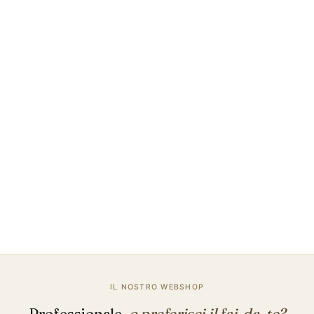
Quale tipo fa
per te
?
Hai ancora dubbi su quale pavimento continuo scegliere
per il tuo progetto? Richiedi una consulenza o ordina
campioni di colore per scegliere in base alla sensazione
+ colore.
Richiedi consulenza / preventivo
Ordina campioni di colore
IL NOSTRO WEBSHOP
Professionale,
o preferisci il fai-da-te?