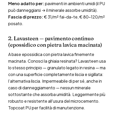
Meno adatto per:
pavimenti in ambienti umidi (il PU
può danneggiarsi → il minerale assorbe umidità).
Fascia di prezzo:
€ 31/m² fai-da-te, € 80–120/m²
posato.
2. Lavasteen — pavimento continuo
(epossidico con pietra lavica macinata)
A base epossidica con pietra lavica finemente
macinata. Conosci la ghiaia resinata? Lavasteen usa
lo stesso principio — granulato legato in resina — ma
con una superficie completamente liscia e sigillata:
l’alternativa liscia. Impermeabile di per sé, anche in
caso di danneggiamento — nessun minerale
sottostante che assorba umidità. Leggermente più
robusto e resistente all'usura del microcemento.
Topcoat PU per facilità di manutenzione.