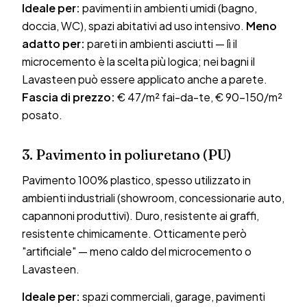
Ideale per:
pavimenti in ambienti umidi (bagno,
doccia, WC), spazi abitativi ad uso intensivo.
Meno
adatto per:
pareti in ambienti asciutti — lì il
microcemento è la scelta più logica; nei bagni il
Lavasteen può essere applicato anche a parete.
Fascia di prezzo:
€ 47/m² fai-da-te, € 90–150/m²
posato.
3. Pavimento in poliuretano (PU)
Pavimento 100% plastico, spesso utilizzato in
ambienti industriali (showroom, concessionarie auto,
capannoni produttivi). Duro, resistente ai graffi,
resistente chimicamente. Otticamente però
"artificiale" — meno caldo del microcemento o
Lavasteen.
Ideale per:
spazi commerciali, garage, pavimenti