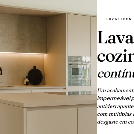
LAVASTEEN 
Lava
cozi
contín
Um acabamento
impermeável p
antiderrapante
com múltiplas 
desgaste em co