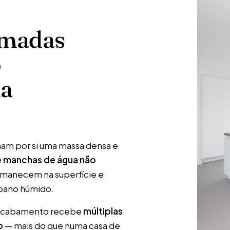
amadas
o
da
am por si uma massa densa e
e manchas de água não
manecem na superfície e
pano húmido.
o acabamento recebe
múltiplas
o
— mais do que numa casa de