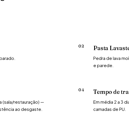
02
Pasta Lavast
eparado.
Pedra de lava mo
e parede.
04
Tempo de tr
 (sala/restauração) —
Em média 2 a 3 d
istência ao desgaste.
camadas de PU.