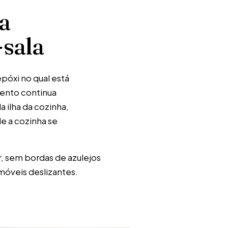
a
-sala
póxi no qual está
mento continua
 ilha da cozinha,
e a cozinha se
, sem bordas de azulejos
óveis deslizantes.