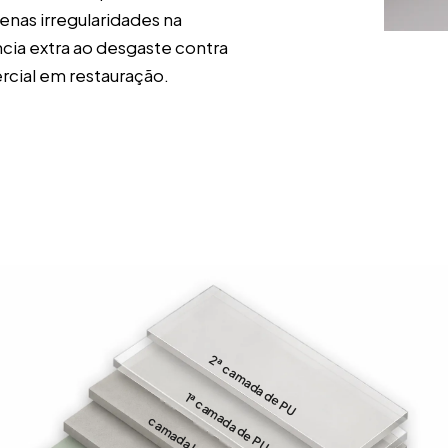
nas irregularidades na
ncia extra ao desgaste contra
rcial em restauração.
2ª camada de PU
1ª camada de PU