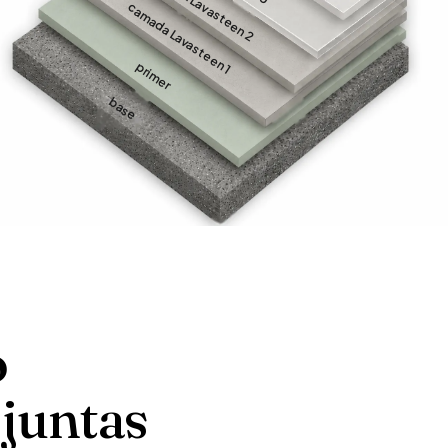
camada Lavasteen 2
camada Lavasteen 1
primer
base
o
juntas