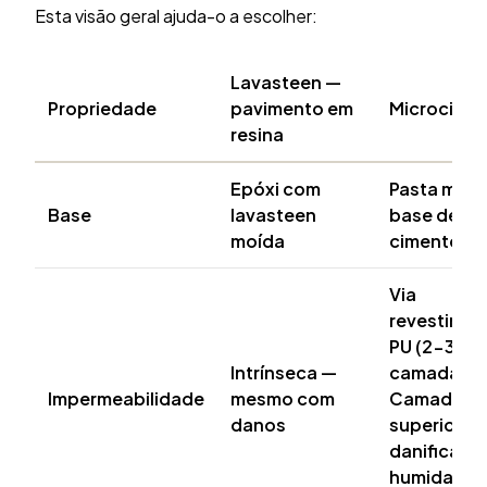
Esta visão geral ajuda-o a escolher:
Lavasteen —
Propriedade
pavimento em
Microcime
resina
Epóxi com
Pasta miner
Base
lavasteen
base de
moída
cimento
Via
revestimen
PU (2-3
Intrínseca —
camadas).
Impermeabilidade
mesmo com
Camada
danos
superior
danificada
humidade