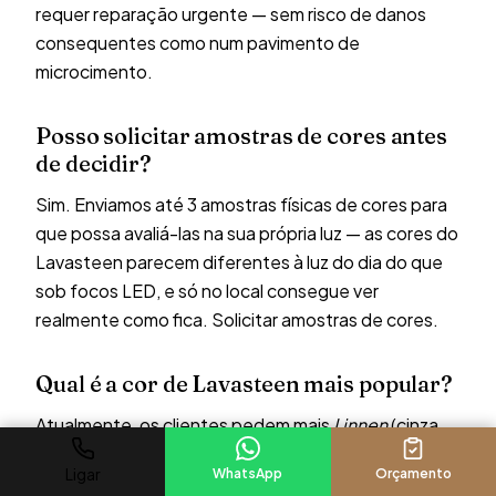
requer reparação urgente — sem risco de danos
consequentes como num pavimento de
microcimento.
Posso solicitar amostras de cores antes
de decidir?
Sim. Enviamos até 3 amostras físicas de cores para
que possa avaliá-las na sua própria luz — as cores do
Lavasteen parecem diferentes à luz do dia do que
sob focos LED, e só no local consegue ver
realmente como fica.
Solicitar amostras de cores
.
Qual é a cor de Lavasteen mais popular?
Atualmente, os clientes pedem mais
Linnen
(cinza
suave quente, adequado a qualquer espaço),
Sea
Ligar
WhatsApp
Orçamento
Shell
(tom creme claro) e
Mushroom
(bege mais