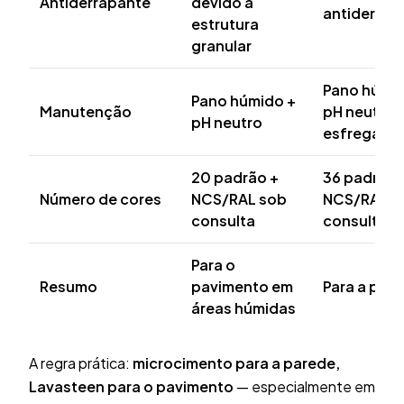
Antiderrapante
devido à
antiderrap
estrutura
granular
Pano húmid
Pano húmido +
Manutenção
pH neutro,
pH neutro
esfregar
20 padrão +
36 padrão 
Número de cores
NCS/RAL sob
NCS/RAL s
consulta
consulta
Para o
Resumo
pavimento em
Para a par
áreas húmidas
A regra prática:
microcimento para a parede,
Lavasteen para o pavimento
— especialmente em