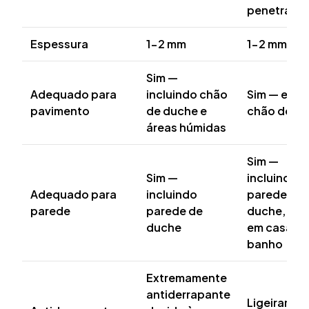
penetra
Espessura
1-2 mm
1-2 mm
Sim —
Adequado para
incluindo chão
Sim — exce
pavimento
de duche e
chão de d
áreas húmidas
Sim —
Sim —
incluindo
Adequado para
incluindo
parede de
parede
parede de
duche, pop
duche
em casas d
banho
Extremamente
antiderrapante
Ligeiramen