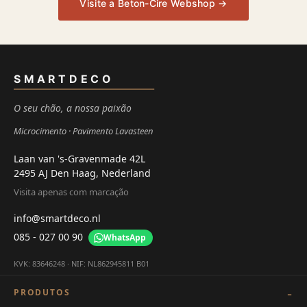
Visite a Beton-Cire Webshop →
SMARTDECO
O seu chão, a nossa paixão
Microcimento
Pavimento Lavasteen
Laan van 's-Gravenmade 42L
2495 AJ Den Haag, Nederland
Visita apenas com marcação
info@smartdeco.nl
085 - 027 00 90
WhatsApp
KVK: 83646248 · NIF: NL862945811 B01
PRODUTOS