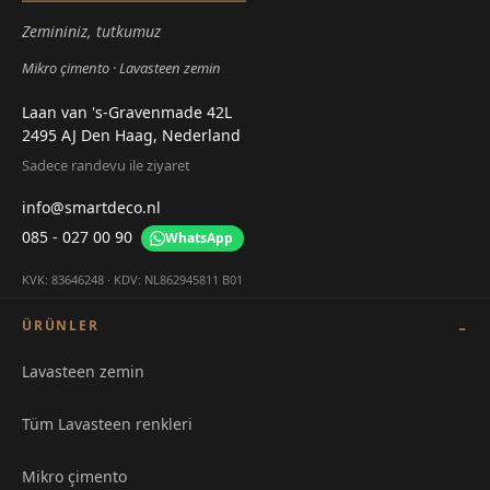
Zemininiz, tutkumuz
Mikro çimento
Lavasteen zemin
Laan van 's-Gravenmade 42L
2495 AJ Den Haag, Nederland
Sadece randevu ile ziyaret
info@smartdeco.nl
085 - 027 00 90
WhatsApp
KVK: 83646248 · KDV: NL862945811 B01
ÜRÜNLER
Lavasteen zemin
Tüm Lavasteen renkleri
Mikro çimento