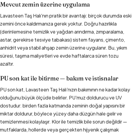
Mevcut zemin üzerine uygulama
Lavasteen Taş Halı'nın pratik bir avantajı: birçok durumda eski
zemini önce kaldırmanıza gerek yoktur. Doğru hazırlıkla
(derinlemesine temizlik ve yağdan arındırma, zımparalama,
astar, gerekirse tesviye tabakası) sistem fayans, çimento,
anhidrit veya stabil ahşap zemin üzerine uygulanır. Bu, yıkım
süresi, taşıma maliyetleri ve evde haftalarca süren tozu
azaltır.
PU son kat ile bitirme — bakım ve istisnalar
PU son kat, Lavasteen Taş Halı'nızın bakımının ne kadar kolay
olduğunu büyük ölçüde belirler. PU'muz doldurucu ve UV
dostudur: birden fazla katmanda zeminin doğal yapısını bir
miktar doldurur, böylece yüzey daha düzgün hale gelir ve
temizlenmesi kolaylaşır. Klor ile temizlik bile sorun değildir —
mutfaklarda, hollerde veya gerçekten hijyenik çalışmak