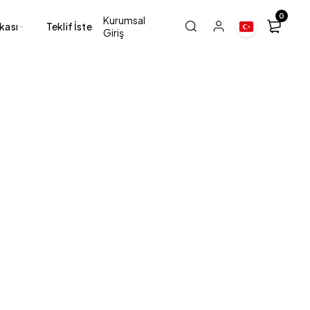
0
Kurumsal
nkası
Teklif İste
Giriş