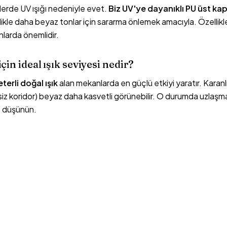
erde UV ışığı nedeniyle evet.
Biz UV'ye dayanıklı PU üst ka
llikle daha beyaz tonlar için sararma önlemek amacıyla. Özelli
anlarda önemlidir.
için ideal ışık seviyesi nedir?
eterli doğal ışık
alan mekanlarda en güçlü etkiyi yaratır. Karan
z koridor) beyaz daha kasvetli görünebilir. O durumda uzlaşm
az düşünün.
ton