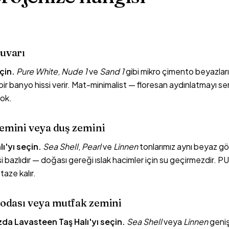
uvarı
çin.
Pure White
,
Nude 1
ve
Sand 1
gibi mikro çimento beyazları
r banyo hissi verir. Mat-minimalist — floresan aydınlatmayı ser
yok.
emini veya duş zemini
ı'yı seçin.
Sea Shell
,
Pearl
ve
Linnen
tonlarımız aynı beyaz g
 bazlıdır — doğası gereği ıslak hacimler için su geçirmezdir. PU 
taze kalır.
odası veya mutfak zemini
da Lavasteen Taş Halı'yı seçin.
Sea Shell
veya
Linnen
geniş