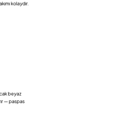
akımı kolaydır.
ncak beyaz
ırır — paspas