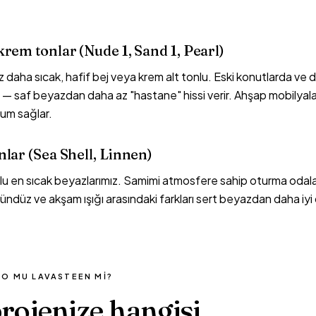
krem tonlar (Nude 1, Sand 1, Pearl)
 daha sıcak, hafif bej veya krem alt tonlu. Eski konutlarda ve
 — saf beyazdan daha az "hastane" hissi verir. Ahşap mobilyal
yum sağlar.
nlar (Sea Shell, Linnen)
nlu en sıcak beyazlarımız. Samimi atmosfere sahip oturma odala
 Gündüz ve akşam ışığı arasındaki farkları sert beyazdan daha iyi
O MU LAVASTEEN MI?
rojenize hangisi