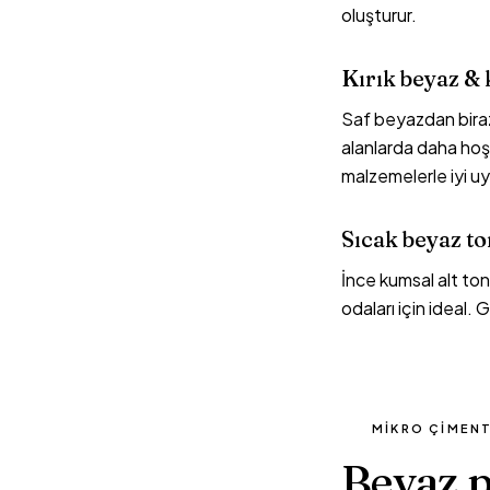
oluşturur.
Kırık beyaz & 
Saf beyazdan biraz
alanlarda daha hoş
malzemelerle iyi u
Sıcak beyaz to
İnce kumsal alt to
odaları için ideal.
MIKRO ÇIMENT
Beyaz p