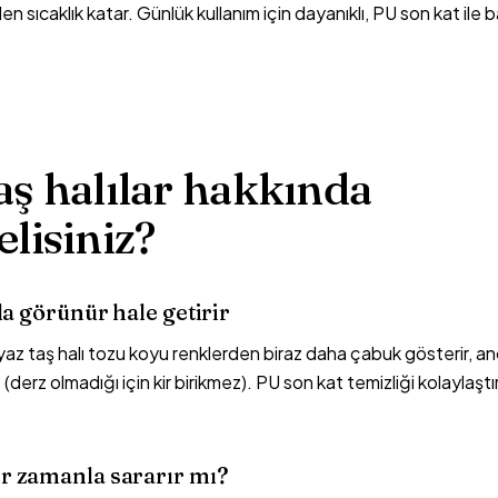
sıcaklık katar. Günlük kullanım için dayanıklı, PU son kat ile b
aş halılar hakkında
elisiniz?
la görünür hale getirir
z taş halı tozu koyu renklerden biraz daha çabuk gösterir, a
(derz olmadığı için kir birikmez). PU son kat temizliği kolaylaşt
r zamanla sararır mı?