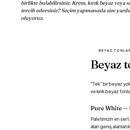
birlikte bulabilirsiniz. Krem, kırık beyaz veya 
tercih edersiniz? Seçim yapmanızda size yard
oluyoruz.
BEYAZ TONLA
Beyaz t
"Tek" bir beyaz yok
ve kırık beyaz tonl
Pure White — 
Paletimizin en ser
alan geniş alanlard