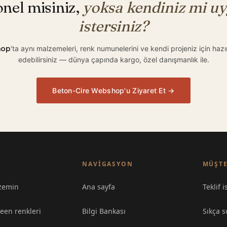
nel misiniz,
yoksa kendiniz mi u
istersiniz?
hop
'ta aynı malzemeleri, renk numunelerini ve kendi projeniz için hazır 
edebilirsiniz — dünya çapında kargo, özel danışmanlık ile.
Beton-Cire Webshop'u Ziyaret Et →
NAVIGASYON
MÜŞTE
zemin
Ana sayfa
Teklif i
een renkleri
Bilgi Bankası
Sıkça s