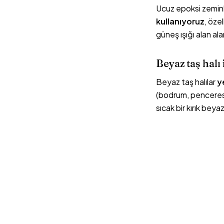
Ucuz epoksi zeminl
kullanıyoruz
, öze
güneş ışığı alan al
Beyaz taş halı 
Beyaz taş halılar
y
(bodrum, penceresi
sıcak bir kırık bey
Hangi
beyaz 