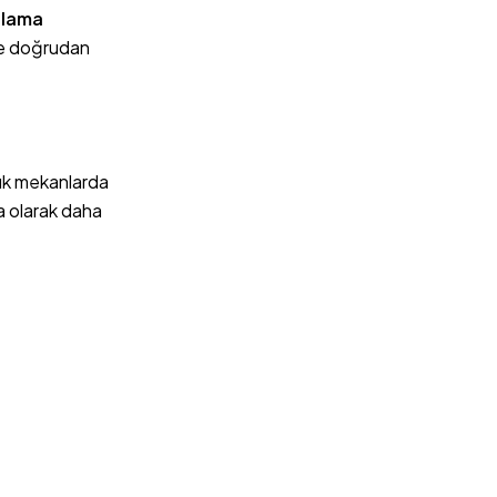
plama
kle doğrudan
lık mekanlarda
a olarak daha