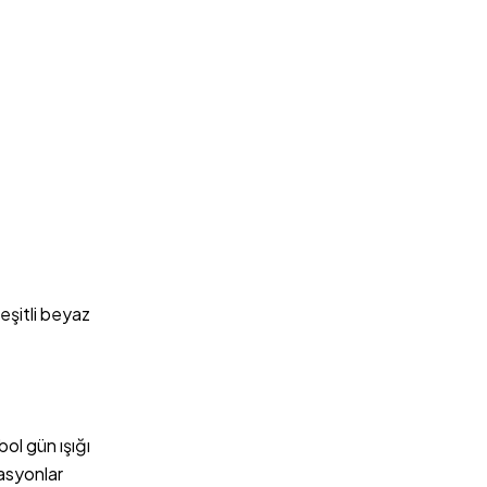
eşitli beyaz
ol gün ışığı
nasyonlar