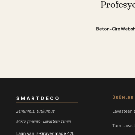
Profesyo
Beton-Cire Webs
ÜRÜNLER
SMARTDECO
Zemininiz, tutkumuz
Lavasteen 
Mikro çimento
Lavasteen zemin
Tüm Lavast
Laan van 's-Gravenmade 42L