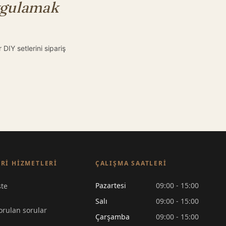
ygulamak
DIY setlerini sipariş
RI HIZMETLERI
ÇALIŞMA SAATLERI
Pazartesi
09:00 - 15:00
ste
Salı
09:00 - 15:00
orulan sorular
Çarşamba
09:00 - 15:00