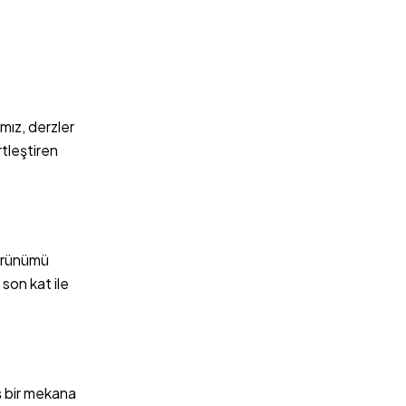
mız, derzler
tleştiren
örünümü
son kat ile
 bir mekana