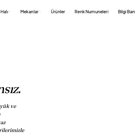
Halı
Mekanlar
Ürünler
Renk Numuneleri
Bilgi Ba
sız.
üyük ve
e
az
ilerimizle