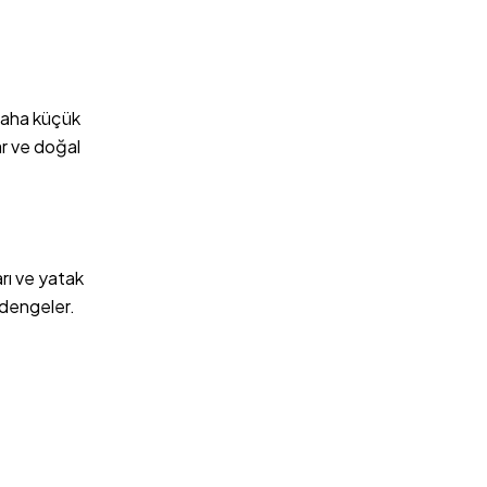
 daha küçük
ar ve doğal
rı ve yatak
 dengeler.