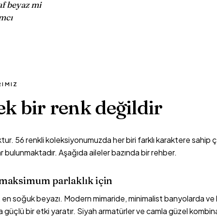
saf beyaz mi
ımcı
RIMIZ
ek bir renk değildir
tur. 56 renkli koleksiyonumuzda her biri farklı karaktere sahip ç
ar bulunmaktadır. Aşağıda aileler bazında bir rehber.
maksimum parlaklık için
t, en soğuk beyazı. Modern mimaride, minimalist banyolarda ve b
a güçlü bir etki yaratır. Siyah armatürler ve camla güzel kombi