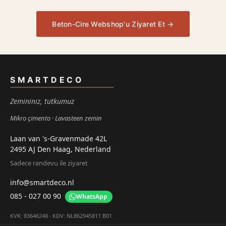
Beton-Cire Webshop'u Ziyaret Et →
SMARTDECO
Zemininiz, tutkumuz
Mikro çimento
Lavasteen zemin
Laan van 's-Gravenmade 42L
2495 AJ Den Haag, Nederland
Sadece randevu ile ziyaret
info@smartdeco.nl
085 - 027 00 90
WhatsApp
KVK: 83646248 · KDV: NL862945811 B01