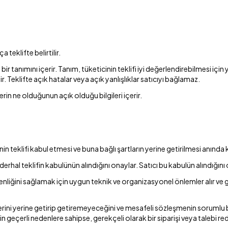
a teklifte belirtilir.
bir tanımını içerir. Tanım, tüketicinin teklifi iyi değerlendirebilmesi için 
r. Teklifte açık hatalar veya açık yanlışlıklar satıcıyı bağlamaz.
erin ne olduğunun açık olduğu bilgileri içerir.
n teklifi kabul etmesi ve buna bağlı şartların yerine getirilmesi anında 
a derhal teklifin kabulünün alındığını onaylar. Satıcı bu kabulün alındığı
enliğini sağlamak için uygun teknik ve organizasyonel önlemler alır ve 
rini yerine getirip getiremeyeceğini ve mesafeli sözleşmenin sorumlu bi
geçerli nedenlere sahipse, gerekçeli olarak bir siparişi veya talebi 