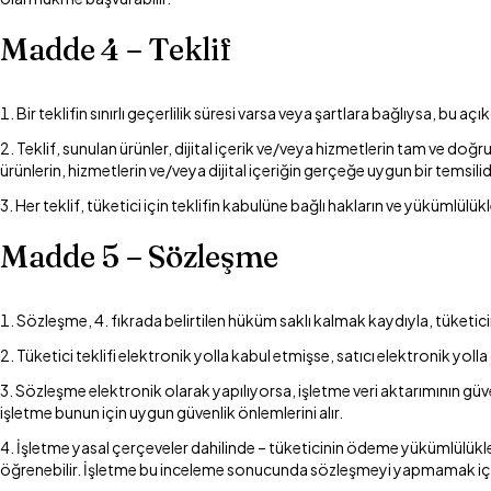
Madde 4 – Teklif
Bir teklifin sınırlı geçerlilik süresi varsa veya şartlara bağlıysa, bu açıkç
Teklif, sunulan ürünler, dijital içerik ve/veya hizmetlerin tam ve doğru 
ürünlerin, hizmetlerin ve/veya dijital içeriğin gerçeğe uygun bir temsilidi
Her teklif, tüketici için teklifin kabulüne bağlı hakların ve yükümlülükl
Madde 5 – Sözleşme
Sözleşme, 4. fıkrada belirtilen hüküm saklı kalmak kaydıyla, tüketicini
Tüketici teklifi elektronik yolla kabul etmişse, satıcı elektronik yoll
Sözleşme elektronik olarak yapılıyorsa, işletme veri aktarımının güv
işletme bunun için uygun güvenlik önlemlerini alır.
İşletme yasal çerçeveler dahilinde – tüketicinin ödeme yükümlülükle
öğrenebilir. İşletme bu inceleme sonucunda sözleşmeyi yapmamak için 