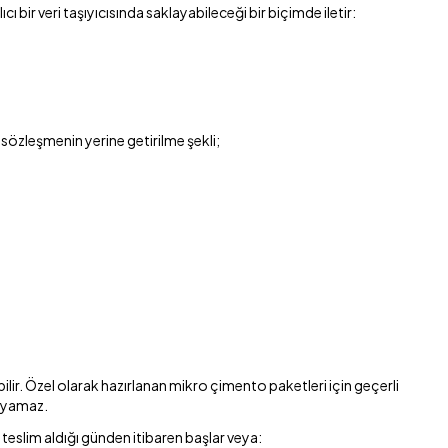
ıcı bir veri taşıyıcısında saklayabileceği bir biçimde iletir:
 sözleşmenin yerine getirilme şekli;
ilir. Özel olarak hazırlanan mikro çimento paketleri için geçerli
layamaz.
teslim aldığı günden itibaren başlar veya: