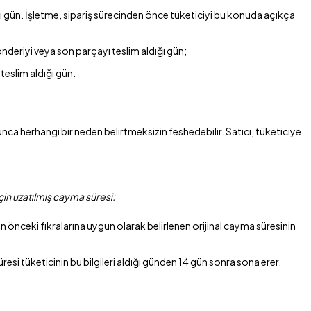
ığı gün. İşletme, sipariş sürecinden önce tüketiciyi bu konuda açıkça
nderiyi veya son parçayı teslim aldığı gün;
 teslim aldığı gün.
unca herhangi bir neden belirtmeksizin feshedebilir. Satıcı, tüketiciye
çin uzatılmış cayma süresi:
önceki fıkralarına uygun olarak belirlenen orijinal cayma süresinin
üresi tüketicinin bu bilgileri aldığı günden 14 gün sonra sona erer.