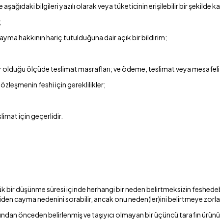
şağıdaki bilgileri yazılı olarak veya tüketicinin erişilebilir bir şekilde kal
;
yma hakkının hariç tutulduğuna dair açık bir bildirim;
bilir olduğu ölçüde teslimat masrafları; ve ödeme, teslimat veya mesafeli
zleşmenin feshi için gereklilikler;
mat için geçerlidir.
lük bir düşünme süresi içinde herhangi bir neden belirtmeksizin feshedeb
eticiden cayma nedenini sorabilir, ancak onu neden(ler)ini belirtmeye zor
fından önceden belirlenmiş ve taşıyıcı olmayan bir üçüncü tarafın ürünü 