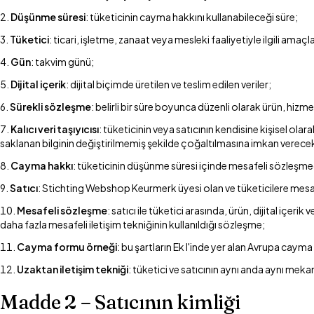
Düşünme süresi
: tüketicinin cayma hakkını kullanabileceği süre;
Tüketici
: ticari, işletme, zanaat veya mesleki faaliyetiyle ilgili amaç
Gün
: takvim günü;
Dijital içerik
: dijital biçimde üretilen ve teslim edilen veriler;
Sürekli sözleşme
: belirli bir süre boyunca düzenli olarak ürün, hiz
Kalıcı veri taşıyıcısı
: tüketicinin veya satıcının kendisine kişisel ol
saklanan bilginin değiştirilmemiş şekilde çoğaltılmasına imkan verecek
Cayma hakkı
: tüketicinin düşünme süresi içinde mesafeli sözleş
Satıcı
: Stichting Webshop Keurmerk üyesi olan ve tüketicilere mesafeli
Mesafeli sözleşme
: satıcı ile tüketici arasında, ürün, dijital iç
daha fazla mesafeli iletişim tekniğinin kullanıldığı sözleşme;
Cayma formu örneği
: bu şartların Ek I'inde yer alan Avrupa caym
Uzaktan iletişim tekniği
: tüketici ve satıcının aynı anda aynı m
Madde 2 – Satıcının kimliği