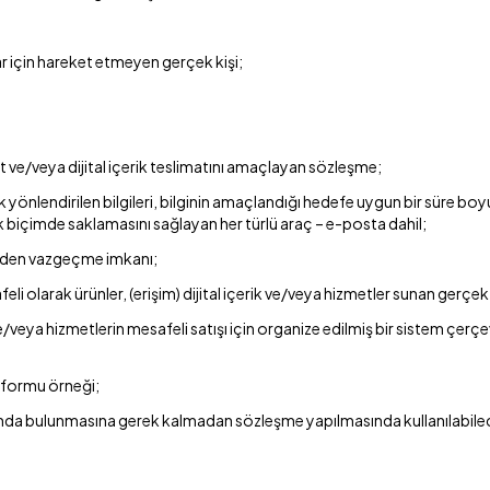
lar için hareket etmeyen gerçek kişi;
met ve/veya dijital içerik teslimatını amaçlayan sözleşme;
arak yönlendirilen bilgileri, bilginin amaçlandığı hedefe uygun bir süre
 biçimde saklamasını sağlayan her türlü araç – e-posta dahil;
meden vazgeçme imkanı;
 olarak ürünler, (erişim) dijital içerik ve/veya hizmetler sunan gerçek 
erik ve/veya hizmetlerin mesafeli satışı için organize edilmiş bir sistem
a formu örneği;
ekanda bulunmasına gerek kalmadan sözleşme yapılmasında kullanılabile