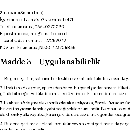
Satıcı adı
(Smartdeco);
İşyeri adresi; Laan v 's-Gravenmade 42L
Telefon numarası; 085-0270090
E-posta adresi; info@smartdeco.nl
Ticaret Odası numarası; 27259079
KDV kimlik numarası; NL001723705B35
Madde 3 – Uygulanabilirlik
Bu genel şartlar, satıcının her teklifine ve satıcı ile tüketici arasınd
Uzaktan sözleşme yapılmadan önce, bu genel şartların metni tüketic
görülebileceğini ve tüketicinin talebi üzerine en kısa sürede ücretsiz ola
Uzaktan sözleşme elektronik olarak yapılıyorsa, önceki fıkradan farkl
bir veri taşıyıcısında saklayabileceği şekilde sunulabilir. Bu makul öl
elektronik yolla veya başka bir şekilde ücretsiz olarak gönderileceği beli
Bu genel şartlara ek olarak özel ürün veya hizmet şartlarının da geçe
olan hükme başvurabilir.