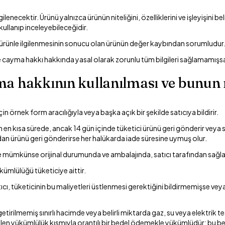
lenecektir. Ürünü yalnızca ürünün niteliğini, özelliklerini ve işleyişini 
ullanıp inceleyebileceğidir.
ilde ürünle ilgilenmesinin sonucu olan ürünün değer kaybından sorumludur
 cayma hakkı hakkında yasal olarak zorunlu tüm bilgileri sağlamamışsa
ma hakkının kullanılması ve bunun 
 örnek form aracılığıyla veya başka açık bir şekilde satıcıya bildirir.
en kısa sürede, ancak 14 gün içinde tüketici ürünü geri gönderir veya sa
adan ürünü geri gönderirse her halükarda iade süresine uymuş olur.
üde mümkünse orijinal durumunda ve ambalajında, satıcı tarafından sağl
ümlülüğü tüketiciye aittir.
ıcı, tüketicinin bu maliyetleri üstlenmesi gerektiğini bildirmemişse veya 
 getirilmemiş sınırlı hacimde veya belirli miktarda gaz, su veya elektrik
rilen yükümlülük kısmıyla orantılı bir bedel ödemekle yükümlüdür; bu bed