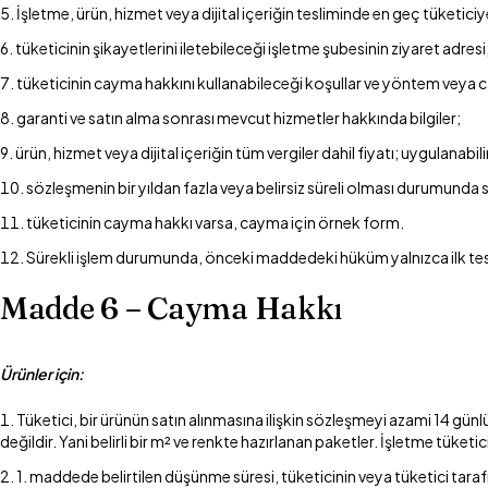
İşletme, ürün, hizmet veya dijital içeriğin tesliminde en geç tüketiciye a
tüketicinin şikayetlerini iletebileceği işletme şubesinin ziyaret adresi
tüketicinin cayma hakkını kullanabileceği koşullar ve yöntem veya ca
garanti ve satın alma sonrası mevcut hizmetler hakkında bilgiler;
ürün, hizmet veya dijital içeriğin tüm vergiler dahil fiyatı; uygulana
sözleşmenin bir yıldan fazla veya belirsiz süreli olması durumunda sö
tüketicinin cayma hakkı varsa, cayma için örnek form.
Sürekli işlem durumunda, önceki maddedeki hüküm yalnızca ilk tesli
Madde 6 – Cayma Hakkı
Ürünler için:
Tüketici, bir ürünün satın alınmasına ilişkin sözleşmeyi azami 14 gün
değildir. Yani belirli bir m² ve renkte hazırlanan paketler. İşletme tük
1. maddede belirtilen düşünme süresi, tüketicinin veya tüketici tara