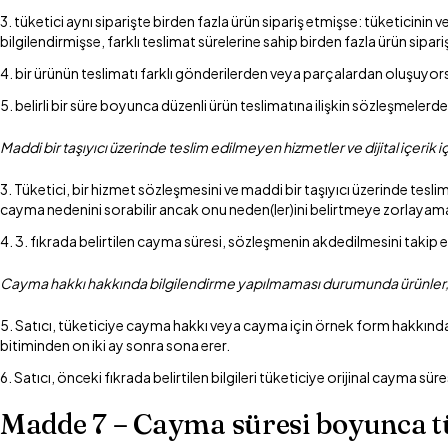
tüketici aynı siparişte birden fazla ürün sipariş etmişse: tüketicinin
bilgilendirmişse, farklı teslimat sürelerine sahip birden fazla ürün sipari
bir ürünün teslimatı farklı gönderilerden veya parçalardan oluşuyors
belirli bir süre boyunca düzenli ürün teslimatına ilişkin sözleşmelerde
Maddi bir taşıyıcı üzerinde teslim edilmeyen hizmetler ve dijital içerik iç
Tüketici, bir hizmet sözleşmesini ve maddi bir taşıyıcı üzerinde tesli
cayma nedenini sorabilir ancak onu neden(ler)ini belirtmeye zorlayam
3. fıkrada belirtilen cayma süresi, sözleşmenin akdedilmesini takip 
Cayma hakkı hakkında bilgilendirme yapılmaması durumunda ürünler, hizm
Satıcı, tüketiciye cayma hakkı veya cayma için örnek form hakkında 
bitiminden on iki ay sonra sona erer.
Satıcı, önceki fıkrada belirtilen bilgileri tüketiciye orijinal cayma sü
Madde 7 – Cayma süresi boyunca t