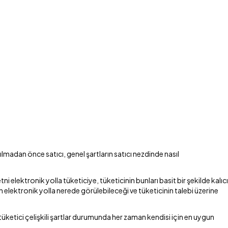
dan önce satıcı, genel şartların satıcı nezdinde nasıl
lektronik yolla tüketiciye, tüketicinin bunları basit bir şekilde kalıcı
elektronik yolla nerede görülebileceği ve tüketicinin talebi üzerine
tüketici çelişkili şartlar durumunda her zaman kendisi için en uygun