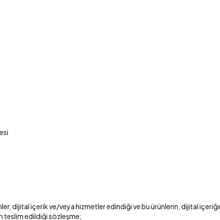
esi
nler, dijital içerik ve/veya hizmetler edindiği ve bu ürünlerin, dijital iç
n teslim edildiği sözleşme;