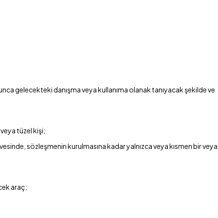
 boyunca gelecekteki danışma veya kullanıma olanak tanıyacak şekilde ve
veya tüzel kişi;
 çerçevesinde, sözleşmenin kurulmasına kadar yalnızca veya kısmen bir veya
cek araç;