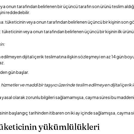
 veya onun tarafından belirlenen bir üçüncü tarafın son ürünü teslim ald
şini reddedebilir.
a: tüketicinin veya onun tarafından belirlenen üçüncü bir kişinin son gö
: tüketicinin veya onun tarafından belirlenen üçüncü bir kişinin ilk ürünü
in:
m edilmeyen dijital içerik teslimatına ilişkin sözleşmeyi en az 14 gün boy
az.
eden gün başlar.
etler ve maddi bir taşıyıcı üzerinde teslim edilmeyen dijital içerik i
yasal olarak zorunlu bilgileri sağlamamışsa, cayma süresi bu maddenin 
resinin başlangıç tarihinden itibaren on iki ay içinde sağlamışsa, cayma s
üketicinin yükümlülükleri