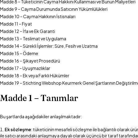
Madde 8 – Tüketicinin Cayma Hakkını Kullanması ve Bunun Maliyetleri
Madde 9 – Cayma Durumunda Satıcının Yükümlülükleri
Madde 10 – Cayma Hakkının İstisnaları
Madde 11 – Fiyat
Madde 12 – İfa ve Ek Garanti
Madde 13 – Teslimat ve Uygulama
Madde 14 – Sürekli İşlemler: Süre, Fesih ve Uzatma
Madde 15 – Ödeme
Madde 16 – Şikayet Prosedürü
Madde 17 – Uyuşmazlıklar
Madde 18 – Ek veya Farklı Hükümler
Madde 19 – Stichting Webshop Keurmerk Genel Şartlarının Değiştirilm
Madde 1 – Tanımlar
Bu şartlarda aşağıdakiler anlaşılmaktadır:
Ek sözleşme
: tüketicinin mesafeli sözleşme ile bağlantılı olarak ürü
ile satıcı arasındaki anlaşmaya dayalı olarak üçüncü bir taraf tarafında