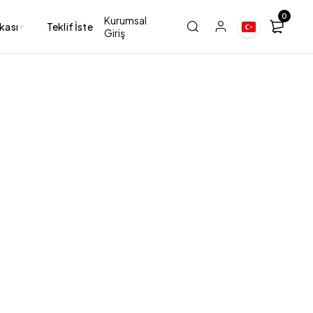
0
Kurumsal
nkası
Teklif İste
Giriş