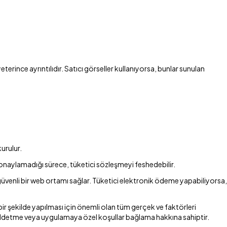
yeterince ayrıntılıdır. Satıcı görseller kullanıyorsa, bunlar sunulan
kurulur.
nı onaylamadığı sürece, tüketici sözleşmeyi feshedebilir.
güvenli bir web ortamı sağlar. Tüketici elektronik ödeme yapabiliyorsa,
r şekilde yapılması için önemli olan tüm gerçek ve faktörleri
reddetme veya uygulamaya özel koşullar bağlama hakkına sahiptir.