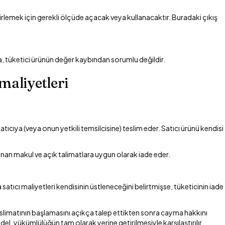
belirlemek için gerekli ölçüde açacak veya kullanacaktır. Buradaki çıkış
.
, tüketici ürünün değer kaybından sorumlu değildir.
maliyetleri
tıcıya (veya onun yetkili temsilcisine) teslim eder. Satıcı ürünü kendisi
anan makul ve açık talimatlara uygun olarak iade eder.
satıcı maliyetleri kendisinin üstleneceğini belirtmişse, tüketicinin iade
 teslimatının başlamasını açıkça talep ettikten sonra cayma hakkını
el, yükümlülüğün tam olarak yerine getirilmesiyle karşılaştırılır.