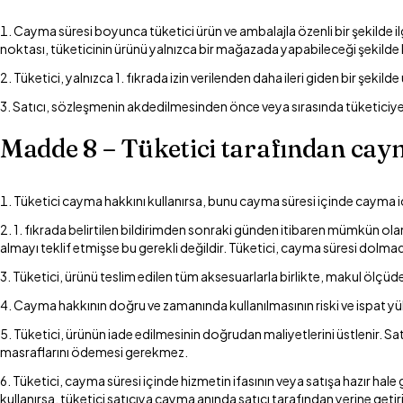
Cayma süresi boyunca tüketici ürün ve ambalajla özenli bir şekilde ilgi
noktası, tüketicinin ürünü yalnızca bir mağazada yapabileceği şekilde k
Tüketici, yalnızca 1. fıkrada izin verilenden daha ileri giden bir şek
Satıcı, sözleşmenin akdedilmesinden önce veya sırasında tüketiciye
Madde 8 – Tüketici tarafından cay
Tüketici cayma hakkını kullanırsa, bunu cayma süresi içinde cayma için
1. fıkrada belirtilen bildirimden sonraki günden itibaren mümkün olan 
almayı teklif etmişse bu gerekli değildir. Tüketici, cayma süresi dolm
Tüketici, ürünü teslim edilen tüm aksesuarlarla birlikte, makul ölç
Cayma hakkının doğru ve zamanında kullanılmasının riski ve ispat yük
Tüketici, ürünün iade edilmesinin doğrudan maliyetlerini üstlenir. Sat
masraflarını ödemesi gerekmez.
Tüketici, cayma süresi içinde hizmetin ifasının veya satışa hazır hale
kullanırsa, tüketici satıcıya cayma anında satıcı tarafından yerine geti