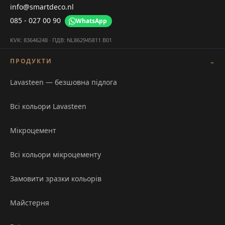
info@smartdeco.nl
085 - 027 00 90
WhatsApp
KVK: 83646248 · ПДВ: NL862945811 B01
ПРОДУКТИ
Lavasteen — безшовна підлога
Всі кольори Lavasteen
Мікроцемент
Всі кольори мікроцементу
Замовити зразки кольорів
Майстерня