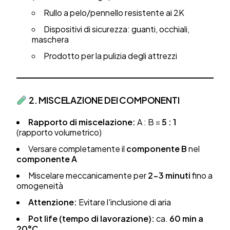
Rullo a pelo/pennello resistente ai 2K
Dispositivi di sicurezza: guanti, occhiali,
maschera
Prodotto per la pulizia degli attrezzi
2. MISCELAZIONE DEI COMPONENTI
Rapporto di miscelazione:
A : B =
5 : 1
(rapporto volumetrico)
Versare completamente il
componente B
nel
componente A
Miscelare meccanicamente per
2-3 minuti
fino a
omogeneità
Attenzione:
Evitare l'inclusione di aria
Pot life (tempo di lavorazione):
ca.
60 min a
20°C