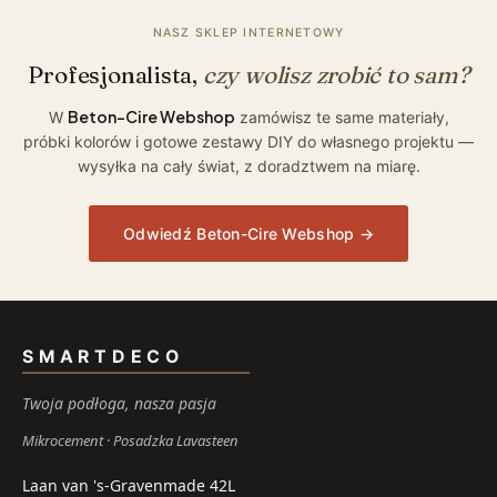
NASZ SKLEP INTERNETOWY
Profesjonalista,
czy wolisz zrobić to sam?
Beton-Cire Webshop
W
zamówisz te same materiały,
próbki kolorów i gotowe zestawy DIY do własnego projektu —
wysyłka na cały świat, z doradztwem na miarę.
Odwiedź Beton-Cire Webshop →
SMARTDECO
Twoja podłoga, nasza pasja
Mikrocement
Posadzka Lavasteen
Laan van 's-Gravenmade 42L