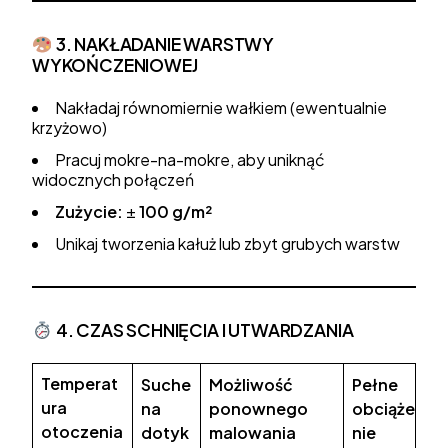
3. NAKŁADANIE WARSTWY
WYKOŃCZENIOWEJ
Nakładaj równomiernie wałkiem (ewentualnie
krzyżowo)
Pracuj mokre-na-mokre, aby uniknąć
widocznych połączeń
Zużycie:
±
100 g/m²
Unikaj tworzenia kałuż lub zbyt grubych warstw
4. CZAS SCHNIĘCIA I UTWARDZANIA
Temperat
Suche
Możliwość
Pełne
ura
na
ponownego
obciąże
otoczenia
dotyk
malowania
nie