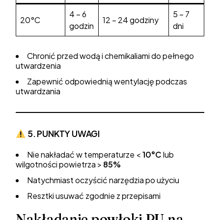
4 – 6
5 – 7
20°C
12 – 24 godziny
godzin
dni
Chronić przed wodą i chemikaliami do pełnego
utwardzenia
Zapewnić odpowiednią wentylację podczas
utwardzania
5. PUNKTY UWAGI
Nie nakładać w temperaturze <
10°C
lub
wilgotności powietrza >
85%
Natychmiast oczyścić narzędzia po użyciu
Resztki usuwać zgodnie z przepisami
Nakładanie powłoki PU na