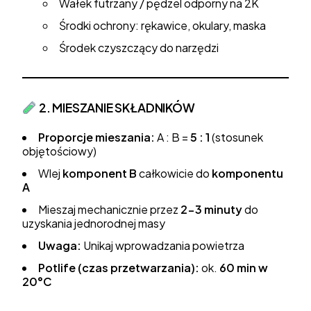
Wałek futrzany / pędzel odporny na 2K
Środki ochrony: rękawice, okulary, maska
Środek czyszczący do narzędzi
2. MIESZANIE SKŁADNIKÓW
Proporcje mieszania:
A : B =
5 : 1
(stosunek
objętościowy)
Wlej
komponent B
całkowicie do
komponentu
A
Mieszaj mechanicznie przez
2-3 minuty
do
uzyskania jednorodnej masy
Uwaga:
Unikaj wprowadzania powietrza
Potlife (czas przetwarzania):
ok.
60 min w
20°C